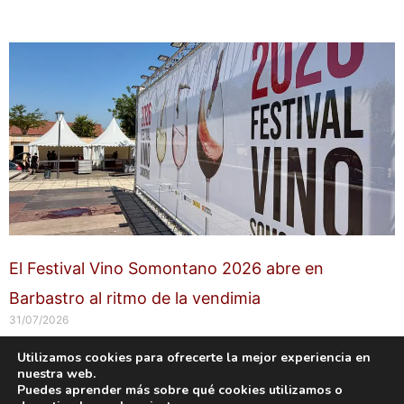
El Festival Vino Somontano 2026 abre en
Barbastro al ritmo de la vendimia
31/07/2026
Utilizamos cookies para ofrecerte la mejor experiencia en
nuestra web.
Copyright © 2026 labuenavidaenzaragoza.com
Puedes aprender más sobre qué cookies utilizamos o
Sitio web protegido por
Mantenimiento web Zaragoza