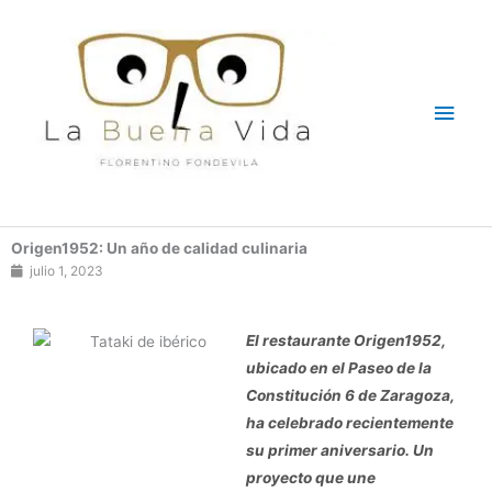
Ir
Men
al
contenido
princ
Origen1952: Un año de calidad culinaria
julio 1, 2023
El restaurante Origen1952,
ubicado en el Paseo de la
Constitución 6 de Zaragoza,
ha celebrado recientemente
su primer aniversario. Un
proyecto que une