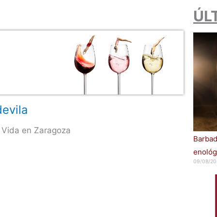
ÚL
evila
 Vida en Zaragoza
Barbad
enológ
09/08/20