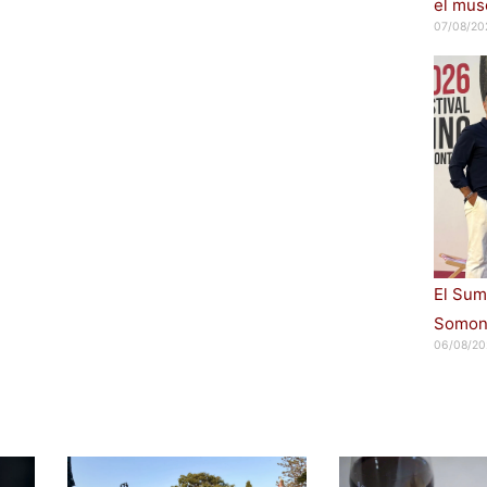
el muse
07/08/20
El Sum
Somont
06/08/20