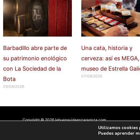
Barbadillo abre parte de
Una cata, historia y
su patrimonio enológico
cerveza: así es MEGA, 
con La Sociedad de la
museo de Estrella Gali
07/08/2026
Bota
09/08/2026
Copyright © 2026 labuenavidaenzaragoza.com
Sitio web protegido por
Mantenimiento web Zaragoza
Utilizamos cookies 
Puedes aprender má