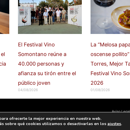
El Festival Vino
La “Melosa pap
el
Somontano reúne a
oscense pollito”
cia
40.000 personas y
Torres, Mejor T
afianza su tirón entre el
Festival Vino 
público joven
2026
04/08/2026
01/08/2026
Aviso Lega
para ofrecerte la mejor experiencia en nuestra web.
s sobre qué cookies utilizamos o desactivarlas en los
ajustes
.