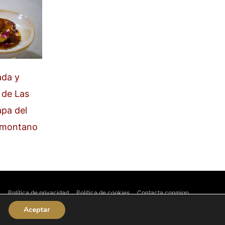
ada y
 de Las
apa del
Somontano
l
Política de privacidad
Política de cookies
Contacta conmigo
Aceptar