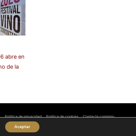
6 abre en
mo de la
l
Política de privacidad
Política de cookies
Contacta conmigo
Aceptar