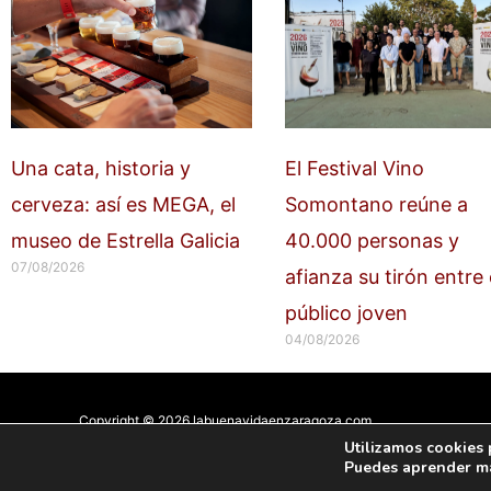
Una cata, historia y
El Festival Vino
cerveza: así es MEGA, el
Somontano reúne a
museo de Estrella Galicia
40.000 personas y
07/08/2026
afianza su tirón entre 
público joven
04/08/2026
Copyright © 2026 labuenavidaenzaragoza.com
Sitio web protegido por
Mantenimiento web Zaragoza
Utilizamos cookies 
Puedes aprender má