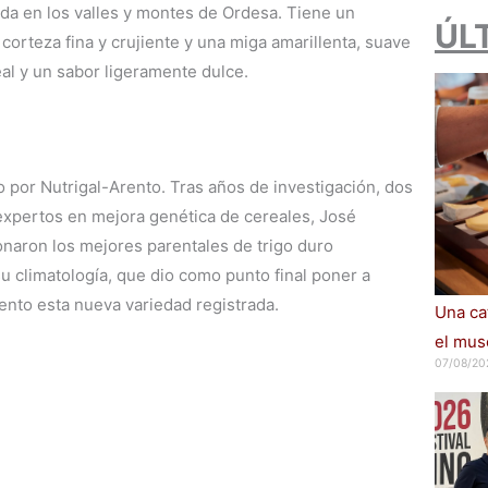
ada en los valles y montes de Ordesa. Tiene un
ÚL
 corteza fina y crujiente y una miga amarillenta, suave
al y un sabor ligeramente dulce.
 por Nutrigal-Arento. Tras años de investigación, dos
xpertos en mejora genética de cereales, José
onaron los mejores parentales de trigo duro
su climatología, que dio como punto final poner a
rento esta nueva variedad registrada.
Una cat
el muse
07/08/20