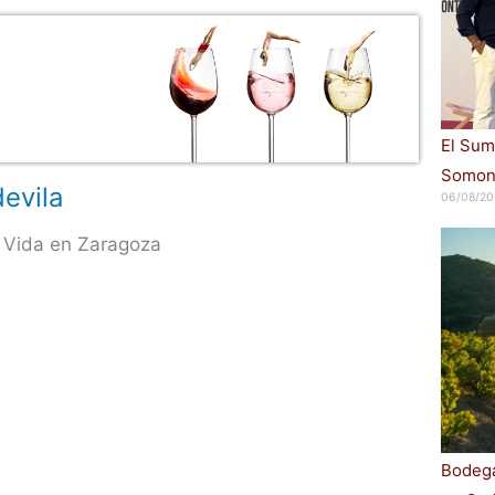
El Sum
Somont
evila
06/08/20
 Vida en Zaragoza
Bodega