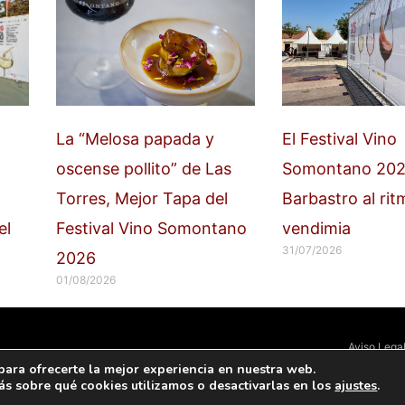
La “Melosa papada y
El Festival Vino
oscense pollito” de Las
Somontano 202
Torres, Mejor Tapa del
Barbastro al rit
el
Festival Vino Somontano
vendimia
31/07/2026
2026
01/08/2026
Aviso Lega
para ofrecerte la mejor experiencia en nuestra web.
s sobre qué cookies utilizamos o desactivarlas en los
ajustes
.