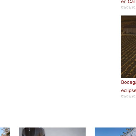
en Car
05/08/20
Bodega
eclips
05/08/20