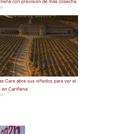
iñena con previsión de más cosecha
26
s Care abre sus viñedos para ver el
e en Cariñena
26