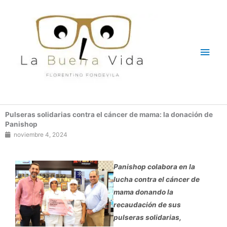
Ir
Men
al
contenido
princ
Pulseras solidarias contra el cáncer de mama: la donación de
Panishop
noviembre 4, 2024
Panishop colabora en la
lucha contra el cáncer de
mama donando la
recaudación de sus
pulseras solidarias,