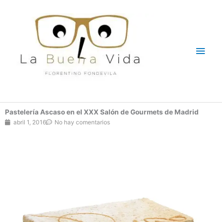
Ir
Men
al
contenido
princ
Pastelería Ascaso en el XXX Salón de Gourmets de Madrid
abril 1, 2016
No hay comentarios