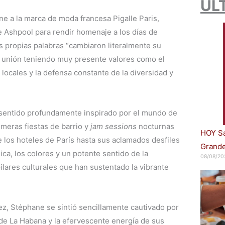
ÚL
ne a la marca de moda francesa Pigalle Paris,
e Ashpool para rendir homenaje a los días de
 propias palabras “cambiaron literalmente su
la unión teniendo muy presente valores como el
ocales y la defensa constante de la diversidad y
sentido profundamente inspirado por el mundo de
imeras fiestas de barrio y
jam sessions
nocturnas
HOY Sa
e los hoteles de París hasta sus aclamados desfiles
Grande
ica, los colores y un potente sentido de la
08/08/20
lares culturales que han sustentado la vibrante
z, Stéphane se sintió sencillamente cautivado por
l de La Habana y la efervescente energía de sus