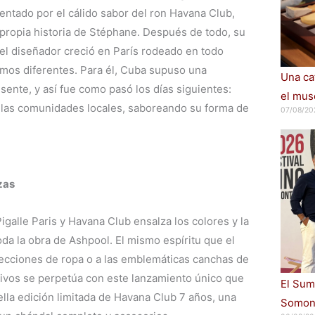
entado por el cálido sabor del ron Havana Club,
a propia historia de Stéphane. Después de todo, su
 el diseñador creció en París rodeado en todo
mos diferentes. Para él, Cuba supuso una
Una cat
sente, y así fue como pasó los días siguientes:
el muse
 las comunidades locales, saboreando su forma de
07/08/20
zas
igalle Paris y Havana Club ensalza los colores y la
oda la obra de Ashpool. El mismo espíritu que el
olecciones de ropa o a las emblemáticas canchas de
vivos se perpetúa con este lanzamiento único que
El Sum
lla edición limitada de Havana Club 7 años, una
Somont