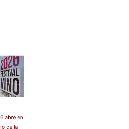
6 abre en
mo de la