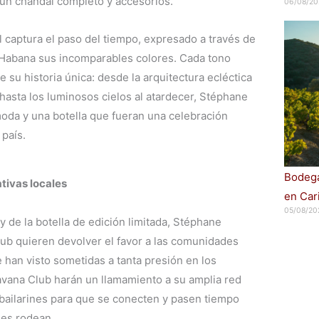
 un chándal completo y accesorios.
06/08/20
 captura el paso del tiempo, expresado a través de
La Habana sus incomparables colores. Cada tono
e su historia única: desde la arquitectura ecléctica
hasta los luminosos cielos al atardecer, Stéphane
oda y una botella que fueran una celebración
 país.
Bodega
tivas locales
en Car
05/08/20
 y de la botella de edición limitada, Stéphane
lub quieren devolver el favor a las comunidades
 han visto sometidas a tanta presión en los
vana Club harán un llamamiento a su amplia red
y bailarines para que se conecten y pasen tiempo
les rodean.