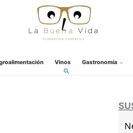
groalimentación
Vinos
Gastronomía
SU
N