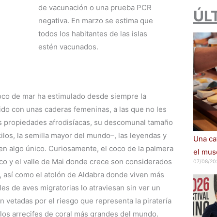
de vacunación o una prueba PCR
ÚL
negativa. En marzo se estima que
todos los habitantes de las islas
estén vacunados.
oco de mar ha estimulado desde siempre la
do con unas caderas femeninas, a las que no les
as propiedades afrodisíacas, su descomunal tamaño
ilos, la semilla mayor del mundo–, las leyendas y
Una cat
 en algo único. Curiosamente, el coco de la palmera
el muse
oco y el valle de Mai donde crece son considerados
07/08/20
 así como el atolón de Aldabra donde viven más
es de aves migratorias lo atraviesan sin ver un
tán vetadas por el riesgo que representa la piratería
los arrecifes de coral más grandes del mundo.