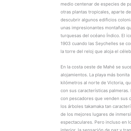
medio centenar de especies de pa
otras plantas tropicales, aparte 
descubrir algunos edificios colon
unas impresionantes montañas qu
turquesas del océano Índico. El ico
1903 cuando las Seychelles se con
la torre del reloj que aloja el cé
En la costa oeste de Mahé se suc
alojamientos. La playa más bonita 
kilómetros al norte de Victoria, q
con sus características palmeras.
con pescadores que venden sus cap
los árboles takamaka tan caracter
de los mejores lugares de inmers
espectaculares. Pero incluso en lo
interior, la sensación de paz y tra