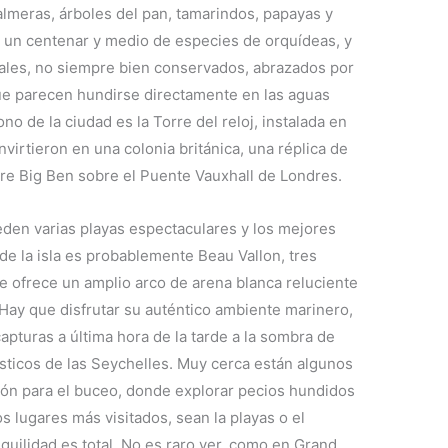
lmeras, árboles del pan, tamarindos, papayas y
de un centenar y medio de especies de orquídeas, y
iales, no siempre bien conservados, abrazados por
e parecen hundirse directamente en las aguas
no de la ciudad es la Torre del reloj, instalada en
virtieron en una colonia británica, una réplica de
lebre Big Ben sobre el Puente Vauxhall de Londres.
eden varias playas espectaculares y los mejores
de la isla es probablemente Beau Vallon, tres
ue ofrece un amplio arco de arena blanca reluciente
 Hay que disfrutar su auténtico ambiente marinero,
turas a última hora de la tarde a la sombra de
ísticos de las Seychelles. Muy cerca están algunos
ión para el buceo, donde explorar pecios hundidos
s lugares más visitados, sean la playas o el
nquilidad es total. No es raro ver, como en Grand