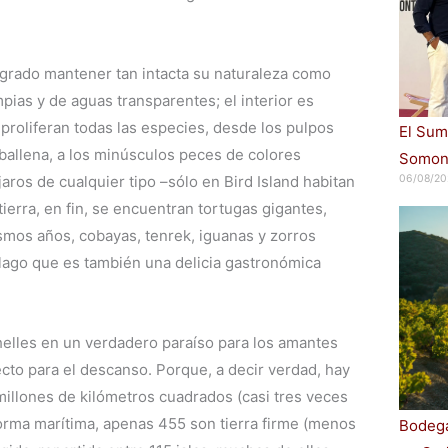
grado mantener tan intacta su naturaleza como
pias y de aguas transparentes; el interior es
proliferan todas las especies, desde los pulpos
El Sum
ballena, a los minúsculos peces de colores
Somont
jaros de cualquier tipo –sólo en Bird Island habitan
06/08/20
tierra, en fin, se encuentran tortugas gigantes,
ismos años, cobayas, tenrek, iguanas y zorros
lago que es también una delicia gastronómica
helles en un verdadero paraíso para los amantes
ecto para el descanso. Porque, a decir verdad, hay
millones de kilómetros cuadrados (casi tres veces
forma marítima, apenas 455 son tierra firme (menos
Bodega