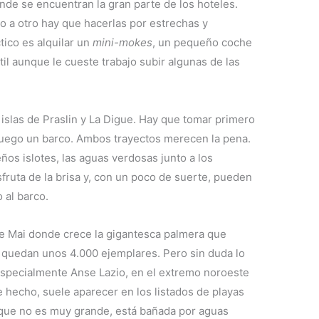
onde se encuentran la gran parte de los hoteles.
 a otro hay que hacerlas por estrechas y
tico es alquilar un
mini-mokes
, un pequeño coche
il aunque le cueste trabajo subir algunas de las
s islas de Praslin y La Digue. Hay que tomar primero
uego un barco. Ambos trayectos merecen la pena.
ños islotes, las aguas verdosas junto a los
isfruta de la brisa y, con un poco de suerte, pueden
 al barco.
 de Mai donde crece la gigantesca palmera que
e quedan unos 4.000 ejemplares. Pero sin duda lo
especialmente Anse Lazio, en el extremo noroeste
De hecho, suele aparecer en los listados de playas
 que no es muy grande, está bañada por aguas