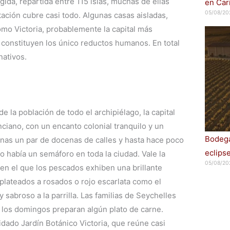
gida, repartida entre 115 islas, muchas de ellas
en Car
05/08/20
tación cubre casi todo. Algunas casas aisladas,
mo Victoria, probablemente la capital más
constituyen los único reductos humanos. En total
nativos.
e la población de todo el archipiélago, la capital
ciano, con un encanto colonial tranquilo y un
Bodega
nas un par de docenas de calles y hasta hace poco
eclips
 había un semáforo en toda la ciudad. Vale la
05/08/20
en el que los pescados exhiben una brillante
 plateados a rosados o rojo escarlata como el
sabroso a la parrilla. Las familias de Seychelles
 los domingos preparan algún plato de carne.
dado Jardín Botánico Victoria, que reúne casi