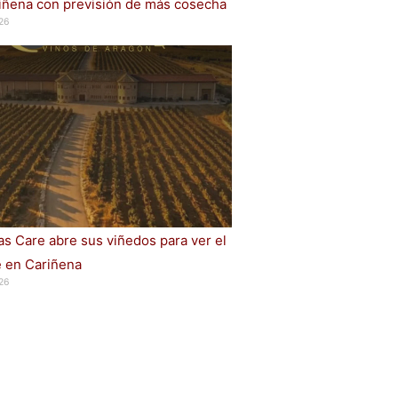
iñena con previsión de más cosecha
26
s Care abre sus viñedos para ver el
e en Cariñena
26