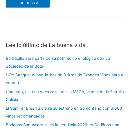
Leer más »
Lee lo último de La buena vida
C
a
Barbadillo abre parte de su patrimonio enológico con La
t
Sociedad de la Bota
e
HOY Sangría: el bag-in-box de 3 litros de Grandes Vinos para el
g
verano
o
r
Una cata, historia y cerveza: así es MEGA, el museo de Estrella
í
Galicia
a
El Sumiller Eres Tú cierra su estreno en Somontano con 6.000
s
vinos recomendados
Bodegas San Valero inicia la vendimia 2026 en Cariñena con