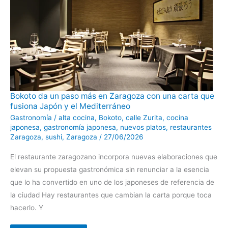
Bokoto
Bokoto da un paso más en Zaragoza con una carta que
da
fusiona Japón y el Mediterráneo
un
paso
Gastronomía
/
alta cocina
,
Bokoto
,
calle Zurita
,
cocina
más
en
japonesa
,
gastronomía japonesa
,
nuevos platos
,
restaurantes
Zaragoza
Zaragoza
,
sushi
,
Zaragoza
/
27/06/2026
con
una
carta
El restaurante zaragozano incorpora nuevas elaboraciones que
que
fusiona
elevan su propuesta gastronómica sin renunciar a la esencia
Japón
y
que lo ha convertido en uno de los japoneses de referencia de
el
Mediterráneo
la ciudad Hay restaurantes que cambian la carta porque toca
hacerlo. Y