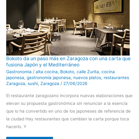
Bokoto
Bokoto da un paso más en Zaragoza con una carta que
da
fusiona Japón y el Mediterráneo
un
paso
Gastronomía
/
alta cocina
,
Bokoto
,
calle Zurita
,
cocina
más
en
japonesa
,
gastronomía japonesa
,
nuevos platos
,
restaurantes
Zaragoza
Zaragoza
,
sushi
,
Zaragoza
/
27/06/2026
con
una
carta
El restaurante zaragozano incorpora nuevas elaboraciones que
que
fusiona
elevan su propuesta gastronómica sin renunciar a la esencia
Japón
y
que lo ha convertido en uno de los japoneses de referencia de
el
Mediterráneo
la ciudad Hay restaurantes que cambian la carta porque toca
hacerlo. Y