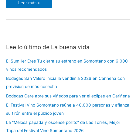
Leer más »
Lee lo último de La buena vida
C
a
El Sumiller Eres Tú cierra su estreno en Somontano con 6.000
t
vinos recomendados
e
Bodegas San Valero inicia la vendimia 2026 en Cariñena con
g
previsión de más cosecha
o
r
Bodegas Care abre sus viñedos para ver el eclipse en Cariñena
í
El Festival Vino Somontano reúne a 40.000 personas y afianza
a
su tirón entre el público joven
s
La “Melosa papada y oscense pollito” de Las Torres, Mejor
Tapa del Festival Vino Somontano 2026