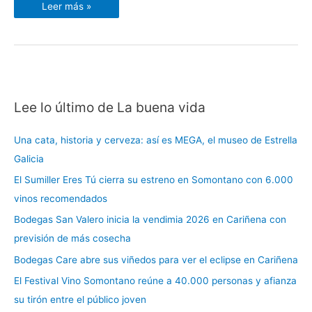
Leer más »
Lee lo último de La buena vida
C
a
Una cata, historia y cerveza: así es MEGA, el museo de Estrella
t
Galicia
e
El Sumiller Eres Tú cierra su estreno en Somontano con 6.000
g
vinos recomendados
o
r
Bodegas San Valero inicia la vendimia 2026 en Cariñena con
í
previsión de más cosecha
a
Bodegas Care abre sus viñedos para ver el eclipse en Cariñena
s
El Festival Vino Somontano reúne a 40.000 personas y afianza
su tirón entre el público joven