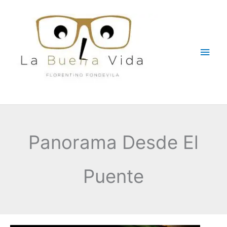
Ir
Men
al
contenido
princ
Panorama Desde El
Puente