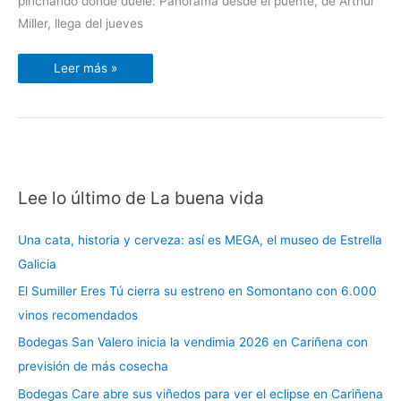
pinchando donde duele: Panorama desde el puente, de Arthur
Miller, llega del jueves
Leer más »
Lee lo último de La buena vida
C
a
Una cata, historia y cerveza: así es MEGA, el museo de Estrella
t
Galicia
e
El Sumiller Eres Tú cierra su estreno en Somontano con 6.000
g
vinos recomendados
o
r
Bodegas San Valero inicia la vendimia 2026 en Cariñena con
í
previsión de más cosecha
a
Bodegas Care abre sus viñedos para ver el eclipse en Cariñena