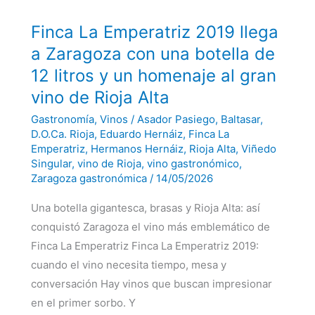
Finca
Finca La Emperatriz 2019 llega
La
Emperatriz
a Zaragoza con una botella de
2019
llega
12 litros y un homenaje al gran
a
Zaragoza
vino de Rioja Alta
con
una
Gastronomía
,
Vinos
/
Asador Pasiego
,
Baltasar
,
botella
de
D.O.Ca. Rioja
,
Eduardo Hernáiz
,
Finca La
12
Emperatriz
,
Hermanos Hernáiz
,
Rioja Alta
,
Viñedo
litros
y
Singular
,
vino de Rioja
,
vino gastronómico
,
un
Zaragoza gastronómica
/
14/05/2026
homenaje
al
gran
Una botella gigantesca, brasas y Rioja Alta: así
vino
de
conquistó Zaragoza el vino más emblemático de
Rioja
Finca La Emperatriz Finca La Emperatriz 2019:
Alta
cuando el vino necesita tiempo, mesa y
conversación Hay vinos que buscan impresionar
en el primer sorbo. Y