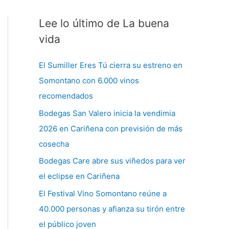
Lee lo último de La buena
C
a
vida
t
El Sumiller Eres Tú cierra su estreno en
e
Somontano con 6.000 vinos
g
recomendados
o
Bodegas San Valero inicia la vendimia
r
2026 en Cariñena con previsión de más
í
cosecha
a
s
Bodegas Care abre sus viñedos para ver
el eclipse en Cariñena
El Festival Vino Somontano reúne a
40.000 personas y afianza su tirón entre
el público joven