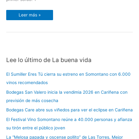
Alta
Leer más »
Lee lo último de La buena vida
C
a
El Sumiller Eres Tú cierra su estreno en Somontano con 6.000
t
vinos recomendados
e
Bodegas San Valero inicia la vendimia 2026 en Cariñena con
g
previsión de más cosecha
o
r
Bodegas Care abre sus viñedos para ver el eclipse en Cariñena
í
El Festival Vino Somontano reúne a 40.000 personas y afianza
a
su tirón entre el público joven
s
La “Melosa papada y oscense pollito” de Las Torres, Mejor