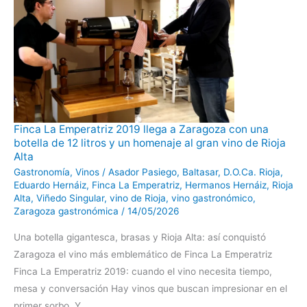
Finca
Finca La Emperatriz 2019 llega a Zaragoza con una
La
botella de 12 litros y un homenaje al gran vino de Rioja
Emperatriz
2019
Alta
llega
a
Gastronomía
,
Vinos
/
Asador Pasiego
,
Baltasar
,
D.O.Ca. Rioja
,
Zaragoza
Eduardo Hernáiz
,
Finca La Emperatriz
,
Hermanos Hernáiz
,
Rioja
con
una
Alta
,
Viñedo Singular
,
vino de Rioja
,
vino gastronómico
,
botella
Zaragoza gastronómica
/
14/05/2026
de
12
litros
Una botella gigantesca, brasas y Rioja Alta: así conquistó
y
un
Zaragoza el vino más emblemático de Finca La Emperatriz
homenaje
al
Finca La Emperatriz 2019: cuando el vino necesita tiempo,
gran
vino
mesa y conversación Hay vinos que buscan impresionar en el
de
Rioja
primer sorbo. Y