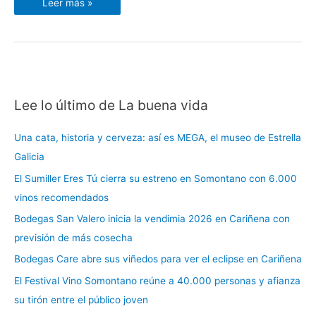
Leer más »
Lee lo último de La buena vida
C
a
Una cata, historia y cerveza: así es MEGA, el museo de Estrella
t
Galicia
e
El Sumiller Eres Tú cierra su estreno en Somontano con 6.000
g
vinos recomendados
o
r
Bodegas San Valero inicia la vendimia 2026 en Cariñena con
í
previsión de más cosecha
a
Bodegas Care abre sus viñedos para ver el eclipse en Cariñena
s
El Festival Vino Somontano reúne a 40.000 personas y afianza
su tirón entre el público joven