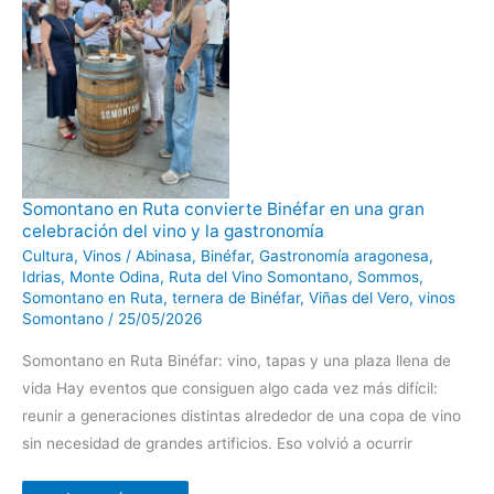
Somontano
Somontano en Ruta convierte Binéfar en una gran
en
celebración del vino y la gastronomía
Ruta
convierte
Cultura
,
Vinos
/
Abinasa
,
Binéfar
,
Gastronomía aragonesa
,
Binéfar
en
Idrias
,
Monte Odina
,
Ruta del Vino Somontano
,
Sommos
,
una
Somontano en Ruta
,
ternera de Binéfar
,
Viñas del Vero
,
vinos
gran
celebración
Somontano
/
25/05/2026
del
vino
Somontano en Ruta Binéfar: vino, tapas y una plaza llena de
y
la
vida Hay eventos que consiguen algo cada vez más difícil:
gastronomía
reunir a generaciones distintas alrededor de una copa de vino
sin necesidad de grandes artificios. Eso volvió a ocurrir