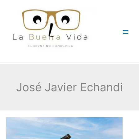
Ir
Men
al
contenido
princ
José Javier Echandi