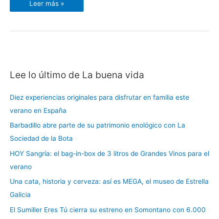
Leer más »
Lee lo último de La buena vida
C
a
Diez experiencias originales para disfrutar en familia este
t
verano en España
e
Barbadillo abre parte de su patrimonio enológico con La
g
Sociedad de la Bota
o
r
HOY Sangría: el bag-in-box de 3 litros de Grandes Vinos para el
í
verano
a
Una cata, historia y cerveza: así es MEGA, el museo de Estrella
s
Galicia
El Sumiller Eres Tú cierra su estreno en Somontano con 6.000