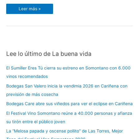
Leer más »
Lee lo último de La buena vida
C
a
El Sumiller Eres Tú cierra su estreno en Somontano con 6.000
t
vinos recomendados
e
Bodegas San Valero inicia la vendimia 2026 en Cariñena con
g
previsión de más cosecha
o
r
Bodegas Care abre sus viñedos para ver el eclipse en Cariñena
í
El Festival Vino Somontano reúne a 40.000 personas y afianza
a
su tirón entre el público joven
s
La “Melosa papada y oscense pollito” de Las Torres, Mejor