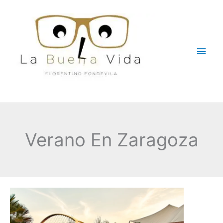
Ir
Men
al
contenido
princ
Verano En Zaragoza