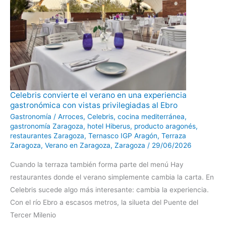
Celebris
Celebris convierte el verano en una experiencia
convierte
gastronómica con vistas privilegiadas al Ebro
el
verano
Gastronomía
/
Arroces
,
Celebris
,
cocina mediterránea
,
en
una
gastronomía Zaragoza
,
hotel Hiberus
,
producto aragonés
,
experiencia
restaurantes Zaragoza
,
Ternasco IGP Aragón
,
Terraza
gastronómica
con
Zaragoza
,
Verano en Zaragoza
,
Zaragoza
/
29/06/2026
vistas
privilegiadas
Cuando la terraza también forma parte del menú Hay
al
Ebro
restaurantes donde el verano simplemente cambia la carta. En
Celebris sucede algo más interesante: cambia la experiencia.
Con el río Ebro a escasos metros, la silueta del Puente del
Tercer Milenio