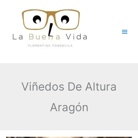
Ir
Men
al
contenido
princ
Viñedos De Altura
Aragón