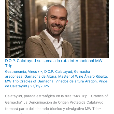
D.O.P.
D.O.P. Calatayud se suma a la ruta internacional MW
Calatayud
Trip
se
suma
Gastronomía
,
Vinos
/
•
,
D.O.P. Calatayud
,
Garnacha
a
la
aragonesa
,
Garnacha de Altura
,
Master of Wine Álvaro Ribalta
,
ruta
MW Trip Cradles of Garnacha
,
Viñedos de altura Aragón
,
Vinos
internacional
MW
de Calatayud
/
27/12/2025
Trip
Calatayud, parada estratégica en la ruta “MW Trip – Cradles of
Garnacha” La Denominación de Origen Protegida Calatayud
formará parte del itinerario técnico y divulgativo MW Trip –