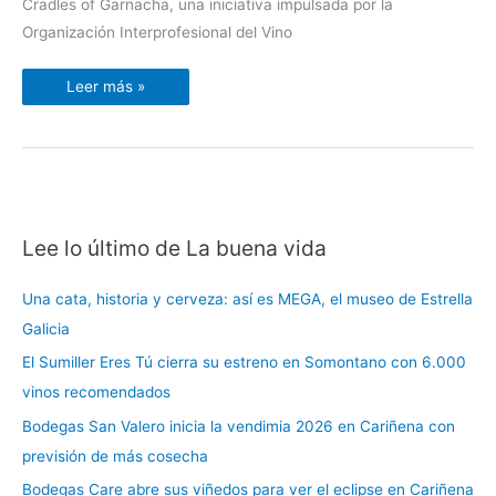
Cradles of Garnacha, una iniciativa impulsada por la
Organización Interprofesional del Vino
Leer más »
Lee lo último de La buena vida
C
a
Una cata, historia y cerveza: así es MEGA, el museo de Estrella
t
Galicia
e
El Sumiller Eres Tú cierra su estreno en Somontano con 6.000
g
vinos recomendados
o
r
Bodegas San Valero inicia la vendimia 2026 en Cariñena con
í
previsión de más cosecha
a
Bodegas Care abre sus viñedos para ver el eclipse en Cariñena