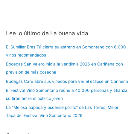
Lee lo último de La buena vida
C
a
El Sumiller Eres Tú cierra su estreno en Somontano con 6.000
t
vinos recomendados
e
Bodegas San Valero inicia la vendimia 2026 en Cariñena con
g
previsión de más cosecha
o
r
Bodegas Care abre sus viñedos para ver el eclipse en Cariñena
í
El Festival Vino Somontano reúne a 40.000 personas y afianza
a
su tirón entre el público joven
s
La “Melosa papada y oscense pollito” de Las Torres, Mejor
Tapa del Festival Vino Somontano 2026