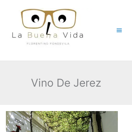
Ir
Men
al
contenido
princ
Vino De Jerez