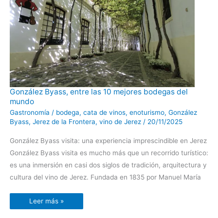
González
González Byass, entre las 10 mejores bodegas del
Byass,
mundo
entre
las
Gastronomía
/
bodega
,
cata de vinos
,
enoturismo
,
González
10
mejores
Byass
,
Jerez de la Frontera
,
vino de Jerez
/
20/11/2025
bodegas
del
mundo
González Byass visita: una experiencia imprescindible en Jerez
González Byass visita es mucho más que un recorrido turístico:
es una inmersión en casi dos siglos de tradición, arquitectura y
cultura del vino de Jerez. Fundada en 1835 por Manuel María
Leer más »