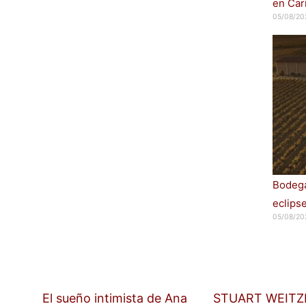
en Car
05/08/20
Bodega
eclips
05/08/20
El sueño intimista de Ana
STUART WEIT