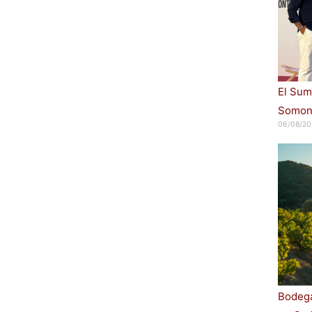
El Sum
Somont
06/08/20
Bodega