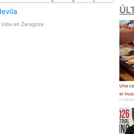
ÚL
evila
 Vida en Zaragoza
Una cat
el muse
07/08/20