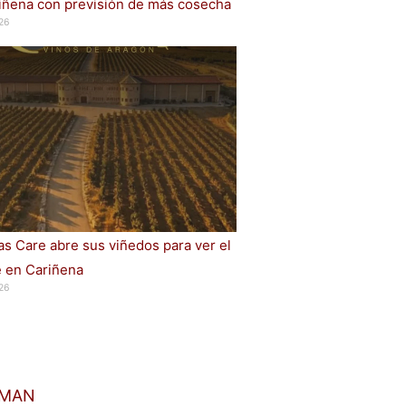
iñena con previsión de más cosecha
26
s Care abre sus viñedos para ver el
e en Cariñena
26
ZMAN