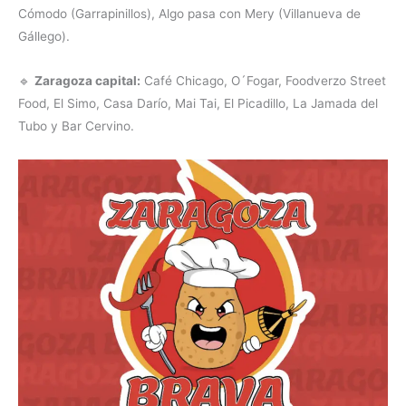
Cómodo (Garrapinillos), Algo pasa con Mery (Villanueva de
Gállego).
🔹
Zaragoza capital:
Café Chicago, O´Fogar, Foodverzo Street
Food, El Simo, Casa Darío, Mai Tai, El Picadillo, La Jamada del
Tubo y Bar Cervino.