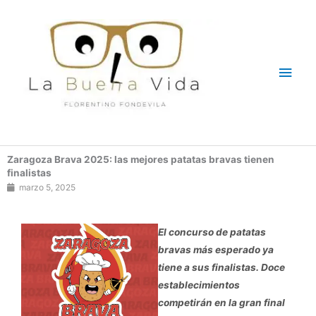
Ir
Men
al
contenido
princ
Zaragoza Brava 2025: las mejores patatas bravas tienen
finalistas
marzo 5, 2025
El concurso de patatas
bravas más esperado ya
tiene a sus finalistas. Doce
establecimientos
competirán en la gran final