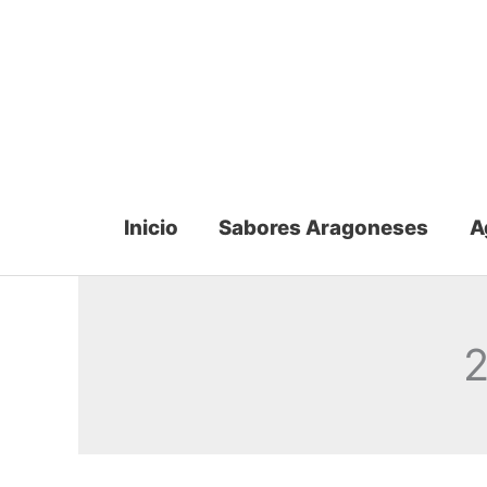
Ir
al
contenido
Inicio
Sabores Aragoneses
A
2