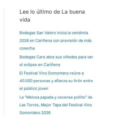
Lee lo último de La buena
C
a
vida
t
Bodegas San Valero inicia la vendimia
e
2026 en Cariñena con previsión de más
g
cosecha
o
Bodegas Care abre sus viñedos para ver
r
el eclipse en Cariñena
í
a
El Festival Vino Somontano reúne a
s
40.000 personas y afianza su tirón entre
el público joven
La “Melosa papada y oscense pollito” de
Las Torres, Mejor Tapa del Festival Vino
Somontano 2026