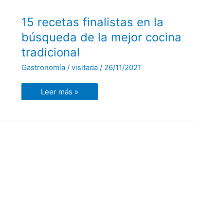
15
15 recetas finalistas en la
recetas
finalistas
búsqueda de la mejor cocina
en
la
tradicional
búsqueda
de
Gastronomía
/
visitada
/
26/11/2021
la
mejor
cocina
tradicional
Leer más »