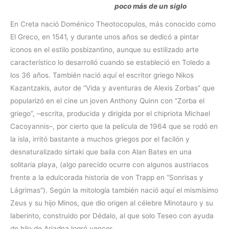
poco más de un siglo
En Creta nació Doménico Theotocopulos, más conocido como
El Greco, en 1541, y durante unos años se dedicó a pintar
iconos en el estilo posbizantino, aunque su estilizado arte
característico lo desarrolló cuando se estableció en Toledo a
los 36 años. También nació aquí el escritor griego Nikos
Kazantzakis, autor de “Vida y aventuras de Alexis Zorbas” que
popularizó en el cine un joven Anthony Quinn con “Zorba el
griego”, –escrita, producida y dirigida por el chipriota Michael
Cacoyannis–, por cierto que la película de 1964 que se rodó en
la isla, irritó bastante a muchos griegos por el facilón y
desnaturalizado sirtaki que baila con Alan Bates en una
solitaria playa, (algo parecido ocurre con algunos austriacos
frente a la edulcorada historia de von Trapp en “Sonrisas y
Lágrimas”). Según la mitología también nació aquí el mismísimo
Zeus y su hijo Minos, que dio origen al célebre Minotauro y su
laberinto, construido por Dédalo, al que solo Teseo con ayuda
de hilo de Ariadna logró vencer.