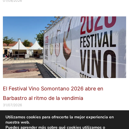
01/08/2026
El Festival Vino Somontano 2026 abre en
Barbastro al ritmo de la vendimia
31/07/2026
Utilizamos cookies para ofrecerte la mejor experiencia en
nuestra web.
Copyright © 2026 labuenavidaenzaragoza.com
Puedes aprender más sobre qué cookies utilizamos o
Sitio web protegido por
Mantenimiento web Zaragoza