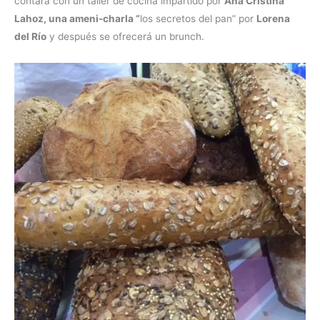
contará con un taller de cocina impartido por
Ana Cristina
Lahoz, una ameni-charla “
los secretos del pan” por
Lorena
del Río
y después se ofrecerá un brunch.