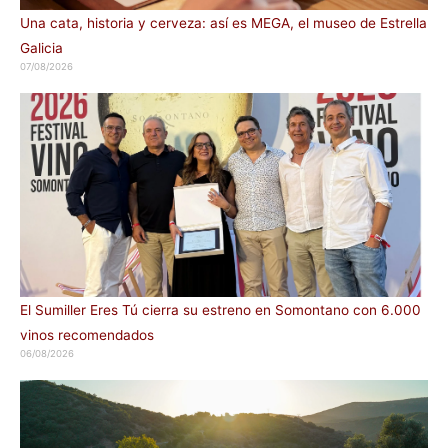
Una cata, historia y cerveza: así es MEGA, el museo de Estrella
Galicia
07/08/2026
El Sumiller Eres Tú cierra su estreno en Somontano con 6.000
vinos recomendados
06/08/2026