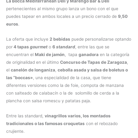
La Bocca Mediterranean Deli y Marengo Bar & Deli
pertenecientes al mismo grupo lanza un bono con el que
puedes tapear en ambos locales a un precio cerrado de
9,50
euros
.
La oferta que incluye
2 bebidas
puede personalizarse optando
por
4 tapas
gourmet
o
6
standard
, entre las que se
encuentran el
Maki de jamón
, tapa
ganadora
en la categoría
de originalidad en el último
Concurso de Tapas de Zaragoza
,
el
canelón de longaniza
,
cebolla asada y salsa de boletus o
las “boccas»
, una especialidad de la casa, que tiene
diferentes versiones como la de foie, compota de manzana
con salteado de calabacín o la de solomillo de cerda a la
plancha con salsa romescu y patatas paja.
Entre las standard,
vinagrillos varios, los montados
tradicionales o las famosas croquetas
con el rebozado
crujiente.