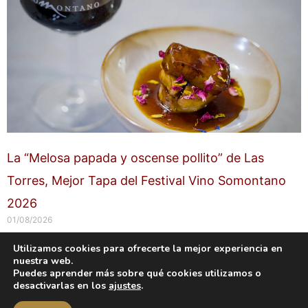
La “Melosa papada y oscense pollito” de Las
Torres, Mejor Tapa del Festival Vino Somontano
2026
01/08/2026
Utilizamos cookies para ofrecerte la mejor experiencia en
nuestra web.
Copyright © 2026 labuenavidaenzaragoza.com
Puedes aprender más sobre qué cookies utilizamos o
Sitio web protegido por
Mantenimiento web Zaragoza
desactivarlas en los
ajustes
.
Aviso Legal
Política de privacidad
Política de cookies