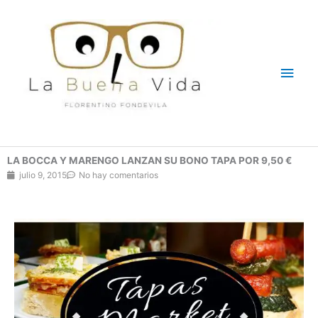
Ir
Men
al
contenido
princ
LA BOCCA Y MARENGO LANZAN SU BONO TAPA POR 9,50 €
julio 9, 2015
No hay comentarios