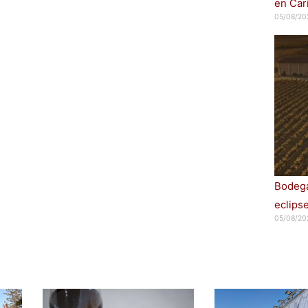
en Car
05/08/20
Bodega
eclips
05/08/20