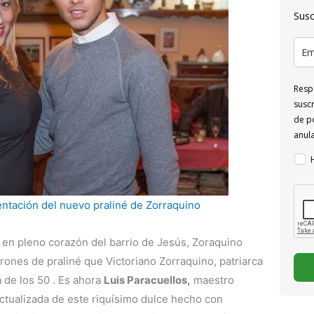
Susc
Respo
suscr
de po
anul
ntación del nuevo praliné de Zorraquino
s, en pleno corazón del barrio de Jesús, Zoraquino
rrones de praliné que Victoriano Zorraquino, patriarca
 de los 50 . Es ahora
Luis Paracuellos,
maestro
ctualizada de este riquísimo dulce hecho con