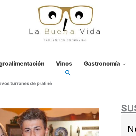
groalimentación
Vinos
Gastronomía
evos turrones de praliné
SU
N