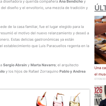
 La diseñadora y querida compañera
Ana Bendicho
y
ÚL
el diseño y el envoltorio, una mezcla de tradición y
sede de la casa familiar, fue el lugar elegido para la
 resumió el motivo del nuevo relanzamiento y deseó a
onero. Estas delicias gastronómicas ya están
 el establecimiento que Luis Paracuellos regenta en la
 a
Sergio Abrain
y
Marta Navarro
; el arquitecto
Una cat
ilo
y los hijos de Rafael Zorraquino
Pablo y Andrea
el muse
07/08/20