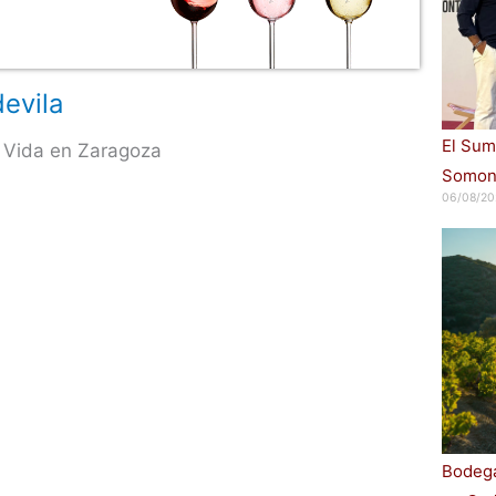
evila
El Sum
 Vida en Zaragoza
Somont
06/08/20
Bodega