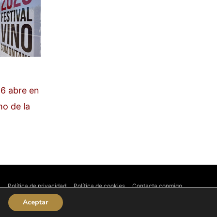
6 abre en
mo de la
l
Política de privacidad
Política de cookies
Contacta conmigo
Aceptar