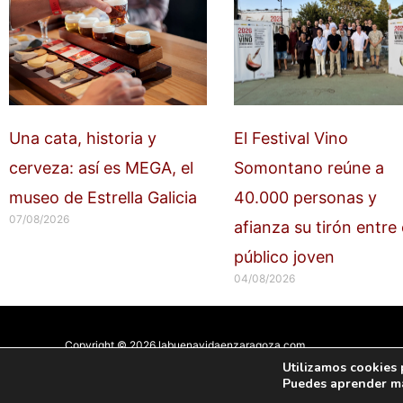
Una cata, historia y
El Festival Vino
cerveza: así es MEGA, el
Somontano reúne a
museo de Estrella Galicia
40.000 personas y
07/08/2026
afianza su tirón entre 
público joven
04/08/2026
Copyright © 2026 labuenavidaenzaragoza.com
Sitio web protegido por
Mantenimiento web Zaragoza
Utilizamos cookies 
Puedes aprender má