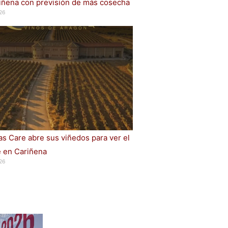
iñena con previsión de más cosecha
26
s Care abre sus viñedos para ver el
e en Cariñena
26