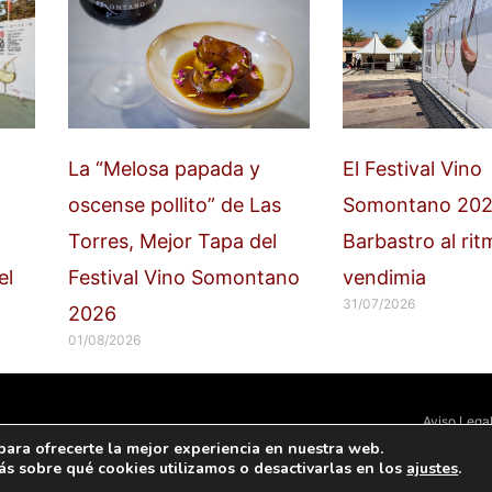
La “Melosa papada y
El Festival Vino
oscense pollito” de Las
Somontano 202
Torres, Mejor Tapa del
Barbastro al rit
el
Festival Vino Somontano
vendimia
31/07/2026
2026
01/08/2026
Aviso Lega
para ofrecerte la mejor experiencia en nuestra web.
s sobre qué cookies utilizamos o desactivarlas en los
ajustes
.