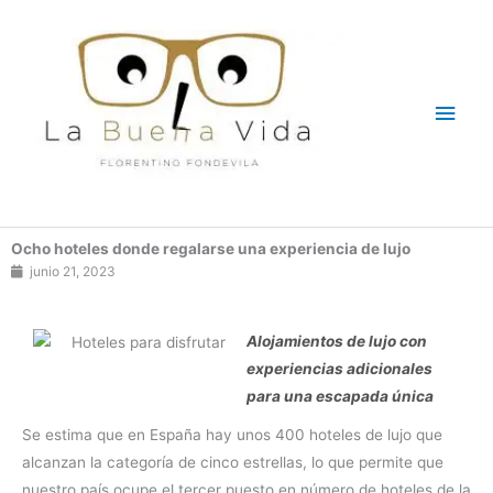
Ir
Men
al
contenido
princ
Ocho hoteles donde regalarse una experiencia de lujo
junio 21, 2023
Alojamientos de lujo con
experiencias adicionales
para una escapada única
Se estima que en España hay unos 400 hoteles de lujo que
alcanzan la categoría de cinco estrellas, lo que permite que
nuestro país ocupe el tercer puesto en número de hoteles de la