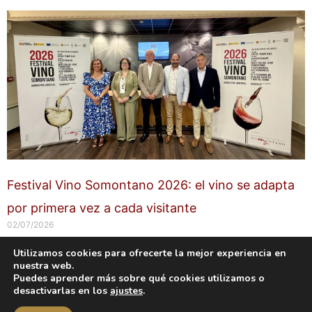
Festival Vino Somontano 2026: el vino se adapta
por primera vez a cada visitante
02/07/2026
Utilizamos cookies para ofrecerte la mejor experiencia en
nuestra web.
Copyright © 2026 labuenavidaenzaragoza.com
Puedes aprender más sobre qué cookies utilizamos o
Sitio web protegido por
Mantenimiento web Zaragoza
desactivarlas en los
ajustes
.
Aviso Legal
Política de privacidad
Política de cookies