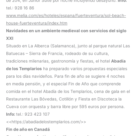
de 204, en Junior Suite por noche incluyendo desayuno.
Info:
tel.: 928 16 86
www.melia.com/es/hoteles/espana/fuerteventura/sol-beach-
house-fuerteventura/index.htm
Navidades en un ambiente medieval con servicios del siglo
XXI
Situado en La Alberca (Salamanca), junto al parque natural Las
Batuecas – Sierra de Francia, rodeado de su cultura,
tradiciones milenarias, gastronomía y fiestas, el hotel
Abadía
de los Templarios
ha preparado varios propuestas especiales
para los días navideños. Para fin de año se sugiere 4 noches
en media pensión, y el especial Fin de Año que comprende
comida en el hotel Abadía de los Templarios, cena de gala en el
Restaurante Las Bóvedas, Cotillón y Fiesta en Discoteca la
Cueva con orquesta y barra libre por 595 euros por persona.
Info:
tel.: 923 423 107
<<https://abadiadelostemplarios.com/>>
Fin de año en Canadá