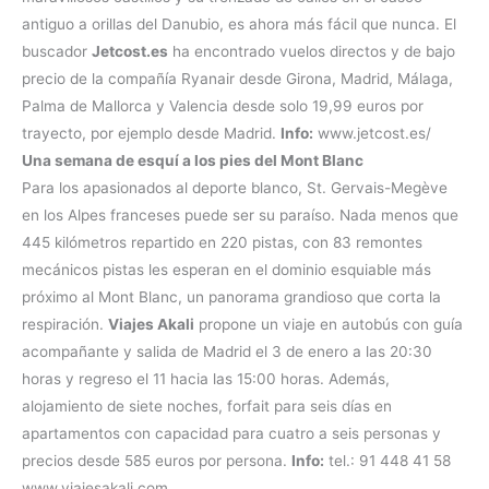
antiguo a orillas del Danubio, es ahora más fácil que nunca. El
buscador
Jetcost.es
ha encontrado vuelos directos y de bajo
precio de la compañía Ryanair desde Girona, Madrid, Málaga,
Palma de Mallorca y Valencia desde solo 19,99 euros por
trayecto, por ejemplo desde Madrid.
Info:
www.jetcost.es/
Una semana de esquí a los pies del Mont Blanc
Para los apasionados al deporte blanco, St. Gervais-Megève
en los Alpes franceses puede ser su paraíso. Nada menos que
445 kilómetros repartido en 220 pistas, con 83 remontes
mecánicos pistas les esperan en el dominio esquiable más
próximo al Mont Blanc, un panorama grandioso que corta la
respiración.
Viajes Akali
propone un viaje en autobús con guía
acompañante y salida de Madrid el 3 de enero a las 20:30
horas y regreso el 11 hacia las 15:00 horas. Además,
alojamiento de siete noches, forfait para seis días en
apartamentos con capacidad para cuatro a seis personas y
precios desde 585 euros por persona.
Info:
tel.: 91 448 41 58
www.viajesakali.com