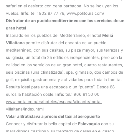
safari en el desierto con cena barbacoa. No se incluyen los
vuelos.
Info:
tel.: 902 87 77 78,
www.politours.com/
Disfrutar de un pueblo mediterráneo con los servicios de un
gran hotel
Inspirado en los pueblos del Mediterráneo, el hotel
Meliá
Villaitana
permite disfrutar del encanto de un pueblo
mediterráneo, con sus casitas, su plaza mayor, sus terrazas y
su iglesia, un total de 25 edificios independientes, pero con la
calidad en los servicios de un gran hotel, cuatro restaurantes,
seis piscinas (una climatizada), spa, gimnasio, dos campos de
golf, exquisita gastronomía y actividades para toda la familia.
Resulta ideal para una escapada o un “puente”. Desde 88
euros la habitación doble.
Info:
tel.: 966 81 50 00
www.melia.com/es/hoteles/espana/alicante/melia-
villaitana/index.html
Volar a Bratislava a precio del taxi al aeropuerto
Conocer y disfrutar la bella capital de
Eslovaquia
con su
maravillosos castillos y su trenzado de calles en el casco