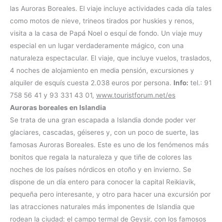
las Auroras Boreales. El viaje incluye actividades cada día tales
como motos de nieve, trineos tirados por huskies y renos,
visita a la casa de Papá Noel o esquí de fondo. Un viaje muy
especial en un lugar verdaderamente mágico, con una
naturaleza espectacular. El viaje, que incluye vuelos, traslados,
4 noches de alojamiento en media pensión, excursiones y
alquiler de esquís cuesta 2.038 euros por persona.
Info:
tel.: 91
758 56 41 y 93 331 43 01,
www.touristforum.net/es
Auroras boreales en Islandia
Se trata de una gran escapada a Islandia donde poder ver
glaciares, cascadas, géiseres y, con un poco de suerte, las
famosas Auroras Boreales. Este es uno de los fenómenos más
bonitos que regala la naturaleza y que tiñe de colores las
noches de los países nórdicos en otoño y en invierno. Se
dispone de un día entero para conocer la capital Reikiavik,
pequeña pero interesante, y otro para hacer una excursión por
las atracciones naturales más imponentes de Islandia que
rodean la ciudad: el campo termal de Geysir, con los famosos