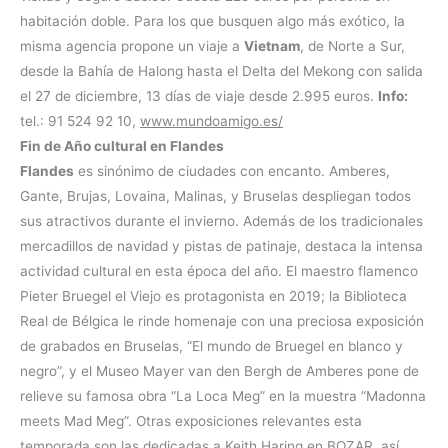
habitación doble. Para los que busquen algo más exótico, la
misma agencia propone un viaje a
Vietnam
, de Norte a Sur,
desde la Bahía de Halong hasta el Delta del Mekong con salida
el 27 de diciembre, 13 días de viaje desde 2.995 euros.
Info:
tel.: 91 524 92 10,
www.mundoamigo.es/
Fin de Año cultural en Flandes
Flandes
es sinónimo de ciudades con encanto. Amberes,
Gante, Brujas, Lovaina, Malinas, y Bruselas despliegan todos
sus atractivos durante el invierno. Además de los tradicionales
mercadillos de navidad y pistas de patinaje, destaca la intensa
actividad cultural en esta época del año. El maestro flamenco
Pieter Bruegel el Viejo es protagonista en 2019; la Biblioteca
Real de Bélgica le rinde homenaje con una preciosa exposición
de grabados en Bruselas, “El mundo de Bruegel en blanco y
negro”, y el Museo Mayer van den Bergh de Amberes pone de
relieve su famosa obra “La Loca Meg” en la muestra “Madonna
meets Mad Meg”. Otras exposiciones relevantes esta
temporada son las dedicadas a Keith Haring en BOZAR, así