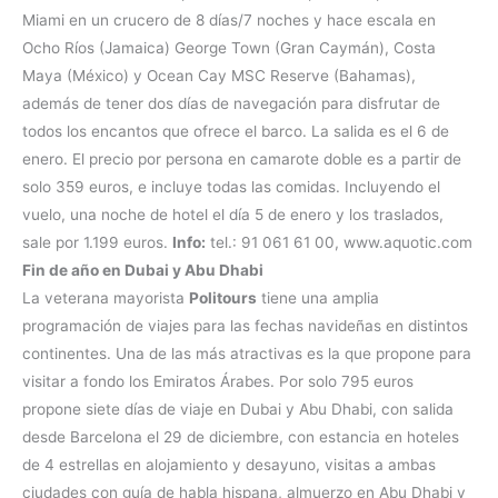
Miami en un crucero de 8 días/7 noches y hace escala en
Ocho Ríos (Jamaica) George Town (Gran Caymán), Costa
Maya (México) y Ocean Cay MSC Reserve (Bahamas),
además de tener dos días de navegación para disfrutar de
todos los encantos que ofrece el barco. La salida es el 6 de
enero. El precio por persona en camarote doble es a partir de
solo 359 euros, e incluye todas las comidas. Incluyendo el
vuelo, una noche de hotel el día 5 de enero y los traslados,
sale por 1.199 euros.
Info:
tel.: 91 061 61 00, www.aquotic.com
Fin de año en Dubai y Abu Dhabi
La veterana mayorista
Politours
tiene una amplia
programación de viajes para las fechas navideñas en distintos
continentes. Una de las más atractivas es la que propone para
visitar a fondo los Emiratos Árabes. Por solo 795 euros
propone siete días de viaje en Dubai y Abu Dhabi, con salida
desde Barcelona el 29 de diciembre, con estancia en hoteles
de 4 estrellas en alojamiento y desayuno, visitas a ambas
ciudades con guía de habla hispana, almuerzo en Abu Dhabi y