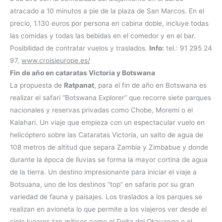
atracado a 10 minutos a pie de la plaza de San Marcos. En el
precio, 1.130 euros por persona en cabina doble, incluye todas
las comidas y todas las bebidas en el comedor y en el bar.
Posibilidad de contratar vuelos y traslados.
Info:
tel.: 91 295 24
97,
www.croisieurope.es/
Fin de año en cataratas Victoria y Botswana
La propuesta de
Ratpanat
, para el fin de año en Botswana es
realizar el safari “Botswana Explorer” que recorre siete parques
nacionales y reservas privadas como Chobe, Moremi o el
Kalahari. Un viaje que empieza con un espectacular vuelo en
helicóptero sobre las Cataratas Victoria, un salto de agua de
108 metros de altitud que separa Zambia y Zimbabue y donde
durante la época de lluvias se forma la mayor cortina de agua
de la tierra. Un destino impresionante para iniciar el viaje a
Botsuana, uno de los destinos “top” en safaris por su gran
variedad de fauna y paisajes. Los traslados a los parques se
realizan en avioneta lo que permite a los viajeros ver desde el
cielo lugares tan míticos como el Delta del Okavango o el