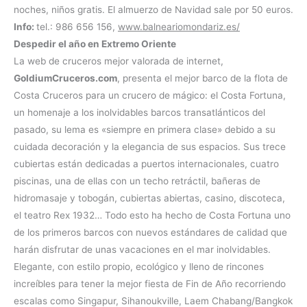
noches, niños gratis. El almuerzo de Navidad sale por 50 euros.
Info:
tel.: 986 656 156,
www.balneariomondariz.es/
Despedir el año en Extremo Oriente
La web de cruceros mejor valorada de internet,
GoldiumCruceros.com
, presenta el mejor barco de la flota de
Costa Cruceros para un crucero de mágico: el Costa Fortuna,
un homenaje a los inolvidables barcos transatlánticos del
pasado, su lema es «siempre en primera clase» debido a su
cuidada decoración y la elegancia de sus espacios. Sus trece
cubiertas están dedicadas a puertos internacionales, cuatro
piscinas, una de ellas con un techo retráctil, bañeras de
hidromasaje y tobogán, cubiertas abiertas, casino, discoteca,
el teatro Rex 1932… Todo esto ha hecho de Costa Fortuna uno
de los primeros barcos con nuevos estándares de calidad que
harán disfrutar de unas vacaciones en el mar inolvidables.
Elegante, con estilo propio, ecológico y lleno de rincones
increíbles para tener la mejor fiesta de Fin de Año recorriendo
escalas como Singapur, Sihanoukville, Laem Chabang/Bangkok