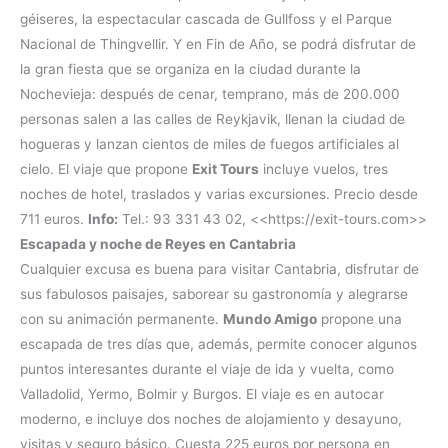
géiseres, la espectacular cascada de Gullfoss y el Parque
Nacional de Thingvellir. Y en Fin de Año, se podrá disfrutar de
la gran fiesta que se organiza en la ciudad durante la
Nochevieja: después de cenar, temprano, más de 200.000
personas salen a las calles de Reykjavik, llenan la ciudad de
hogueras y lanzan cientos de miles de fuegos artificiales al
cielo. El viaje que propone
Exit Tours
incluye vuelos, tres
noches de hotel, traslados y varias excursiones. Precio desde
711 euros.
Info:
Tel.: 93 331 43 02, <<https://exit-tours.com>>
Escapada y noche de Reyes en Cantabria
Cualquier excusa es buena para visitar Cantabria, disfrutar de
sus fabulosos paisajes, saborear su gastronomía y alegrarse
con su animación permanente.
Mundo Amigo
propone una
escapada de tres días que, además, permite conocer algunos
puntos interesantes durante el viaje de ida y vuelta, como
Valladolid, Yermo, Bolmir y Burgos. El viaje es en autocar
moderno, e incluye dos noches de alojamiento y desayuno,
visitas y seguro básico. Cuesta 225 euros por persona en