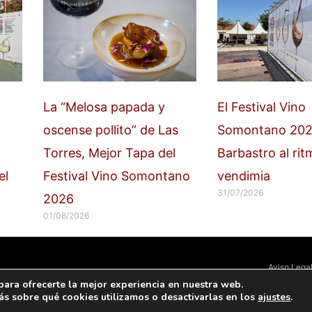
La “Melosa papada y
El Festival Vino
oscense pollito” de Las
Somontano 202
Torres, Mejor Tapa del
Barbastro al rit
el
Festival Vino Somontano
vendimia
31/07/2026
2026
01/08/2026
Aviso Lega
para ofrecerte la mejor experiencia en nuestra web.
s sobre qué cookies utilizamos o desactivarlas en los
ajustes
.