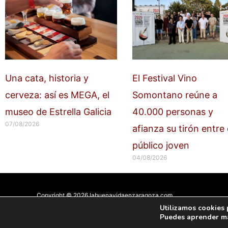
Una cata, historia y
El Festival Vino
cerveza: así es MEGA, el
Somontano reúne a
museo de Estrella Galicia
40.000 personas y
07/08/2026
afianza su tirón entre 
público joven
04/08/2026
Copyright © 2026 labuenavidaenzaragoza.com
Sitio web protegido por
Mantenimiento web Zaragoza
Utilizamos cookies 
Puedes aprender má