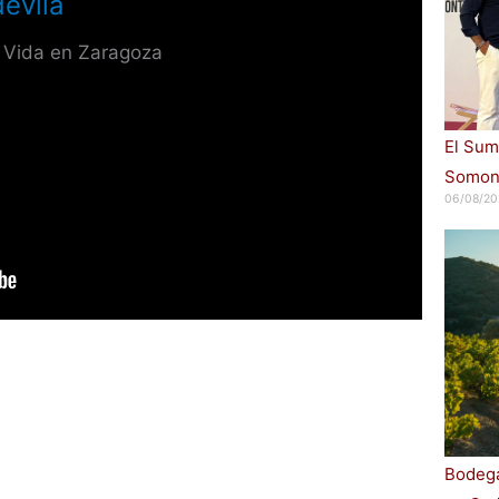
evila
 Vida en Zaragoza
El Sum
Somont
06/08/20
Bodega