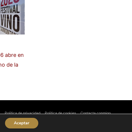
6 abre en
mo de la
l
Política de privacidad
Política de cookies
Contacta conmigo
Aceptar