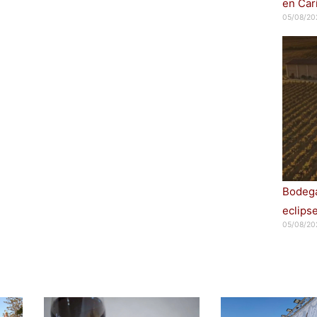
en Car
05/08/20
Bodega
eclips
05/08/20