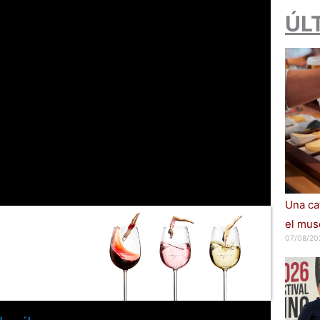
ÚL
Una cat
el muse
07/08/20