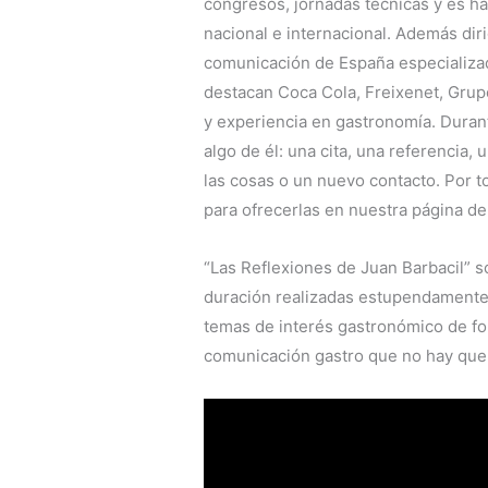
congresos, jornadas técnicas y es h
nacional e internacional. Además dir
comunicación de España especializad
destacan Coca Cola, Freixenet, Grupo
y experiencia en gastronomía. Dura
algo de él: una cita, una referencia
las cosas o un nuevo contacto. Por 
para ofrecerlas en nuestra página de
“Las Reflexiones de Juan Barbacil” 
duración realizadas estupendamente 
temas de interés gastronómico de f
comunicación gastro que no hay que 