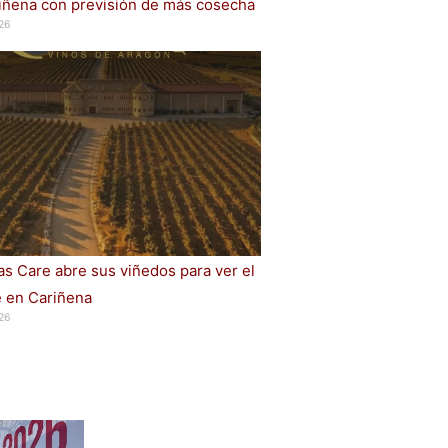
iñena con previsión de más cosecha
26
s Care abre sus viñedos para ver el
e en Cariñena
26