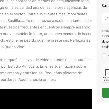
abitual colaborador en medios de comunicación local,
Susc
ige en la actualidad una de las mejores agencias de
a en el sector. Entre sus clientes más importantes
 La Bastilla….. Yo no conozco a nadie con tanto saber
nte nuestros frecuentes encuentros siempre aprendo
Respo
, un nuevo establecimiento, una nueva manera de hacer
suscr
todo esto le he pedido que me preste sus Reflexiones
de po
 la Buena Vida.
anul
son pequeñas piezas de video de unos dos minutos de
por Estudio Almozara. En ellas Juan razona sobre
orma amena y entretenida. Pequeñas píldoras de
perderse. Aqui tienes la primera