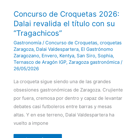
Concurso
Concurso de Croquetas 2026:
de
Croquetas
Dalai revalida el título con su
2026:
Dalai
“Tragachicos”
revalida
el
Gastronomía
/
Concurso de Croquetas
,
croquetas
título
con
Zaragoza
,
Dalai Valdespartera
,
El Gastrónomo
su
Zaragozano
,
Envero
,
Kentya
,
San Siro
,
Sophia
,
“Tragachicos”
Ternasco de Aragón IGP
,
Zaragoza gastronómica
/
26/05/2026
La croqueta sigue siendo una de las grandes
obsesiones gastronómicas de Zaragoza. Crujiente
por fuera, cremosa por dentro y capaz de levantar
debates casi futboleros entre barras y mesas
altas. Y en ese terreno, Dalai Valdespartera ha
vuelto a impone