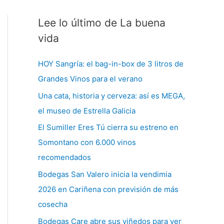
Lee lo último de La buena
C
a
vida
t
HOY Sangría: el bag-in-box de 3 litros de
e
Grandes Vinos para el verano
g
Una cata, historia y cerveza: así es MEGA,
o
el museo de Estrella Galicia
r
í
El Sumiller Eres Tú cierra su estreno en
a
Somontano con 6.000 vinos
s
recomendados
Bodegas San Valero inicia la vendimia
2026 en Cariñena con previsión de más
cosecha
Bodegas Care abre sus viñedos para ver