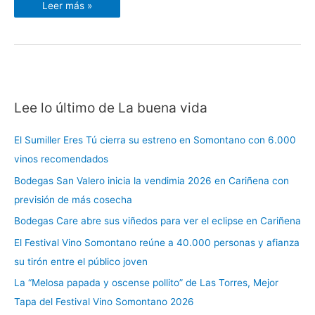
Leer más »
Lee lo último de La buena vida
C
a
El Sumiller Eres Tú cierra su estreno en Somontano con 6.000
t
vinos recomendados
e
Bodegas San Valero inicia la vendimia 2026 en Cariñena con
g
previsión de más cosecha
o
r
Bodegas Care abre sus viñedos para ver el eclipse en Cariñena
í
El Festival Vino Somontano reúne a 40.000 personas y afianza
a
su tirón entre el público joven
s
La “Melosa papada y oscense pollito” de Las Torres, Mejor
Tapa del Festival Vino Somontano 2026