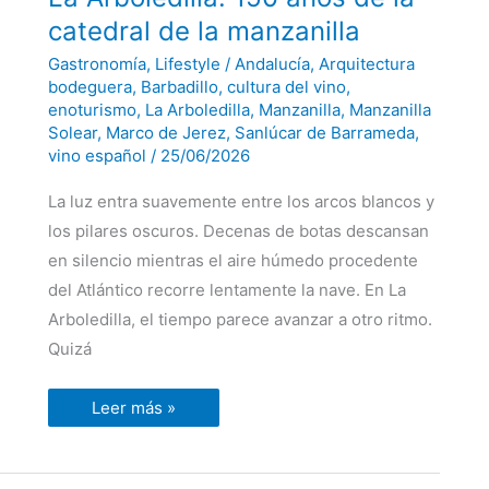
Arboledilla:
150
catedral de la manzanilla
años
de
Gastronomía
,
Lifestyle
/
Andalucía
,
Arquitectura
la
catedral
bodeguera
,
Barbadillo
,
cultura del vino
,
de
enoturismo
,
La Arboledilla
,
Manzanilla
,
Manzanilla
la
Solear
,
Marco de Jerez
,
Sanlúcar de Barrameda
,
manzanilla
vino español
/
25/06/2026
La luz entra suavemente entre los arcos blancos y
los pilares oscuros. Decenas de botas descansan
en silencio mientras el aire húmedo procedente
del Atlántico recorre lentamente la nave. En La
Arboledilla, el tiempo parece avanzar a otro ritmo.
Quizá
Leer más »