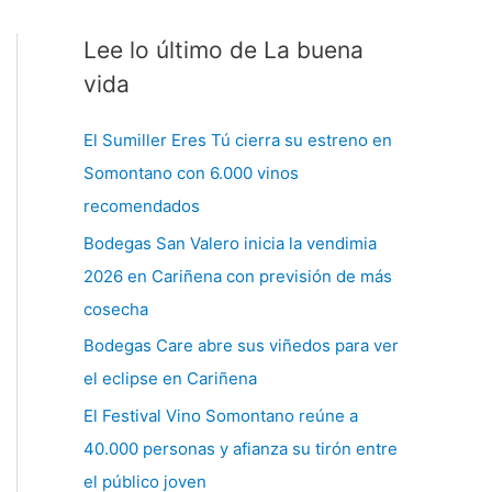
Lee lo último de La buena
C
a
vida
t
El Sumiller Eres Tú cierra su estreno en
e
Somontano con 6.000 vinos
g
recomendados
o
Bodegas San Valero inicia la vendimia
r
2026 en Cariñena con previsión de más
í
cosecha
a
s
Bodegas Care abre sus viñedos para ver
el eclipse en Cariñena
El Festival Vino Somontano reúne a
40.000 personas y afianza su tirón entre
el público joven