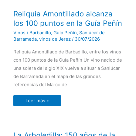
Reliquia
Reliquia Amontillado alcanza
Amontillado
alcanza
los 100 puntos en la Guía Peñín
los
100
Vinos
/
Barbadillo
,
Guía Peñín
,
Sanlúcar de
puntos
en
Barrameda
,
vinos de Jerez
/
30/07/2026
la
Guía
Reliquia Amontillado de Barbadillo, entre los vinos
Peñín
con 100 puntos de la Guía Peñín Un vino nacido de
una solera del siglo XIX vuelve a situar a Sanlúcar
de Barrameda en el mapa de las grandes
referencias del Marco de
Leer más »
La
La Arboledilla: 150 años de la