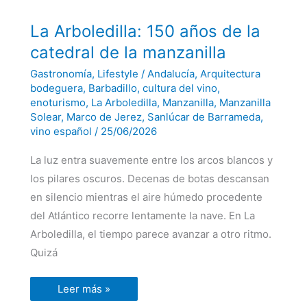
La
La Arboledilla: 150 años de la
Arboledilla:
150
catedral de la manzanilla
años
de
Gastronomía
,
Lifestyle
/
Andalucía
,
Arquitectura
la
catedral
bodeguera
,
Barbadillo
,
cultura del vino
,
de
enoturismo
,
La Arboledilla
,
Manzanilla
,
Manzanilla
la
Solear
,
Marco de Jerez
,
Sanlúcar de Barrameda
,
manzanilla
vino español
/
25/06/2026
La luz entra suavemente entre los arcos blancos y
los pilares oscuros. Decenas de botas descansan
en silencio mientras el aire húmedo procedente
del Atlántico recorre lentamente la nave. En La
Arboledilla, el tiempo parece avanzar a otro ritmo.
Quizá
Leer más »