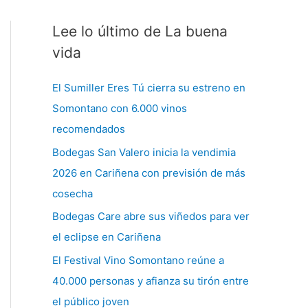
Lee lo último de La buena
C
a
vida
t
El Sumiller Eres Tú cierra su estreno en
e
Somontano con 6.000 vinos
g
recomendados
o
Bodegas San Valero inicia la vendimia
r
2026 en Cariñena con previsión de más
í
cosecha
a
s
Bodegas Care abre sus viñedos para ver
el eclipse en Cariñena
El Festival Vino Somontano reúne a
40.000 personas y afianza su tirón entre
el público joven