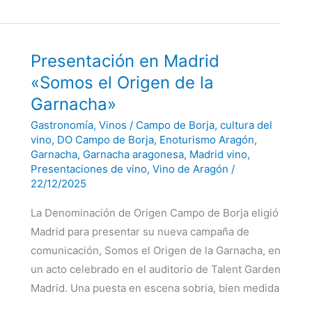
Presentación
Presentación en Madrid
en
Madrid
«Somos el Origen de la
«Somos
el
Garnacha»
Origen
de
Gastronomía
,
Vinos
/
Campo de Borja
,
cultura del
la
Garnacha»
vino
,
DO Campo de Borja
,
Enoturismo Aragón
,
Garnacha
,
Garnacha aragonesa
,
Madrid vino
,
Presentaciones de vino
,
Vino de Aragón
/
22/12/2025
La Denominación de Origen Campo de Borja eligió
Madrid para presentar su nueva campaña de
comunicación, Somos el Origen de la Garnacha, en
un acto celebrado en el auditorio de Talent Garden
Madrid. Una puesta en escena sobria, bien medida