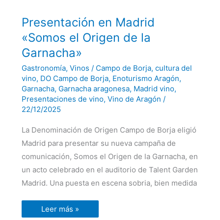
Presentación
Presentación en Madrid
en
Madrid
«Somos el Origen de la
«Somos
el
Garnacha»
Origen
de
Gastronomía
,
Vinos
/
Campo de Borja
,
cultura del
la
Garnacha»
vino
,
DO Campo de Borja
,
Enoturismo Aragón
,
Garnacha
,
Garnacha aragonesa
,
Madrid vino
,
Presentaciones de vino
,
Vino de Aragón
/
22/12/2025
La Denominación de Origen Campo de Borja eligió
Madrid para presentar su nueva campaña de
comunicación, Somos el Origen de la Garnacha, en
un acto celebrado en el auditorio de Talent Garden
Madrid. Una puesta en escena sobria, bien medida
Leer más »