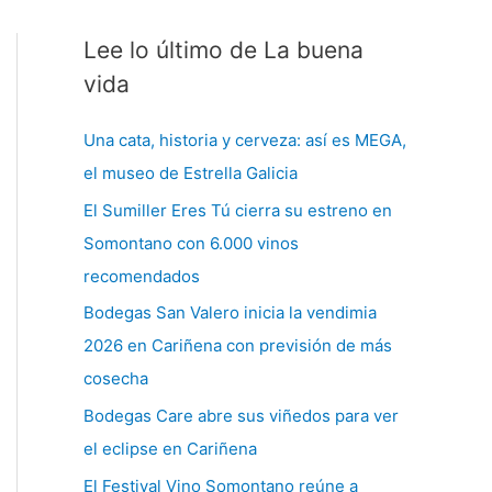
Lee lo último de La buena
C
a
vida
t
Una cata, historia y cerveza: así es MEGA,
e
el museo de Estrella Galicia
g
El Sumiller Eres Tú cierra su estreno en
o
Somontano con 6.000 vinos
r
recomendados
í
a
Bodegas San Valero inicia la vendimia
s
2026 en Cariñena con previsión de más
cosecha
Bodegas Care abre sus viñedos para ver
el eclipse en Cariñena
El Festival Vino Somontano reúne a