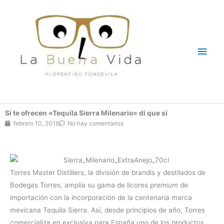
Ir
Men
al
contenido
princ
Si te ofrecen «Tequila Sierra Milenario» di que sí
febrero 10, 2016
No hay comentarios
Torres Master Distillers, la división de brandis y destilados de
Bodegas Torres, amplía su gama de licores
premium
de
importación con la incorporación de la centenaria marca
mexicana Tequila Sierra. Así, desde principios de año, Torres
comercializa en exclusiva para España uno de los productos