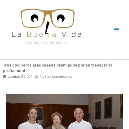
Ir
Men
al
contenido
princ
Tres cocineros aragoneses premiados por su trayectoria
profesional
octubre 31, 2014
No hay comentarios