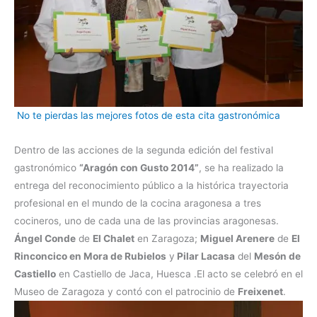
No te pierdas las mejores fotos de esta cita gastronómica
Dentro de las acciones de la segunda edición del festival
gastronómico
“Aragón con Gusto 2014”
, se ha realizado la
entrega del reconocimiento público a la histórica trayectoria
profesional en el mundo de la cocina aragonesa a tres
cocineros, uno de cada una de las provincias aragonesas.
Ángel Conde
de
El Chalet
en Zaragoza;
Miguel Arenere
de
El
Rinconcico en Mora de Rubielos
y
Pilar Lacasa
del
Mesón de
Castiello
en Castiello de Jaca, Huesca .El acto se celebró en el
Museo de Zaragoza y contó con el patrocinio de
Freixenet
.