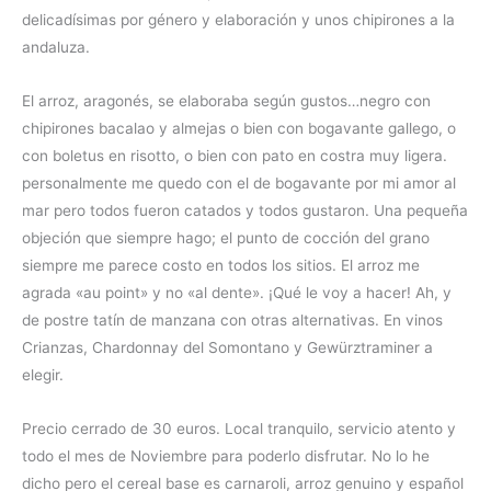
delicadísimas por género y elaboración y unos chipirones a la
andaluza.
El arroz, aragonés, se elaboraba según gustos…negro con
chipirones bacalao y almejas o bien con bogavante gallego, o
con boletus en risotto, o bien con pato en costra muy ligera.
personalmente me quedo con el de bogavante por mi amor al
mar pero todos fueron catados y todos gustaron. Una pequeña
objeción que siempre hago; el punto de cocción del grano
siempre me parece costo en todos los sitios. El arroz me
agrada «au point» y no «al dente». ¡Qué le voy a hacer! Ah, y
de postre tatín de manzana con otras alternativas. En vinos
Crianzas, Chardonnay del Somontano y Gewürztraminer a
elegir.
Precio cerrado de 30 euros. Local tranquilo, servicio atento y
todo el mes de Noviembre para poderlo disfrutar. No lo he
dicho pero el cereal base es carnaroli, arroz genuino y español