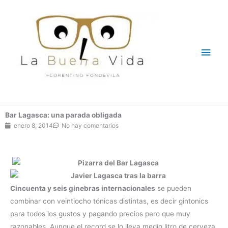
Ir
Men
al
contenido
princ
Bar Lagasca: una parada obligada
enero 8, 2014
No hay comentarios
Cincuenta y seis ginebras internacionales
se pueden
combinar con veintiocho tónicas distintas, es decir gintonics
para todos los gustos y pagando precios pero que muy
razonables. Aunque el record se lo lleva medio litro de cerveza