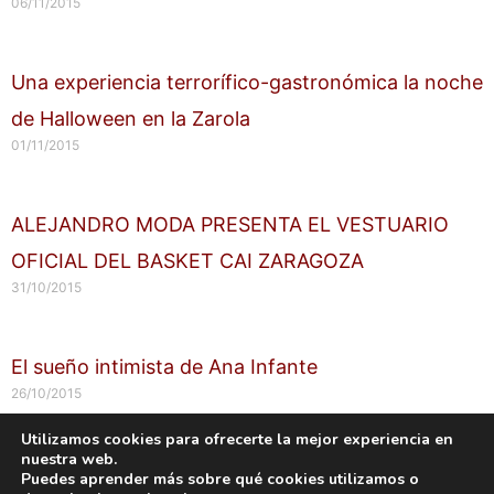
06/11/2015
Una experiencia terrorífico-gastronómica la noche
de Halloween en la Zarola
01/11/2015
ALEJANDRO MODA PRESENTA EL VESTUARIO
OFICIAL DEL BASKET CAI ZARAGOZA
31/10/2015
El sueño intimista de Ana Infante
26/10/2015
Utilizamos cookies para ofrecerte la mejor experiencia en
nuestra web.
Copyright © 2026 labuenavidaenzaragoza.com
Puedes aprender más sobre qué cookies utilizamos o
Sitio web protegido por
Mantenimiento web Zaragoza