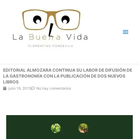
Ir
Men
al
contenido
princ
EDITORIAL ALMOZARA CONTINUA SU LABOR DE DIFUSIÓN DE
LA GASTRONOMÍA CON LA PUBLICACIÓN DE DOS NUEVOS
LIBROS
julio 19, 2015
No hay comentarios