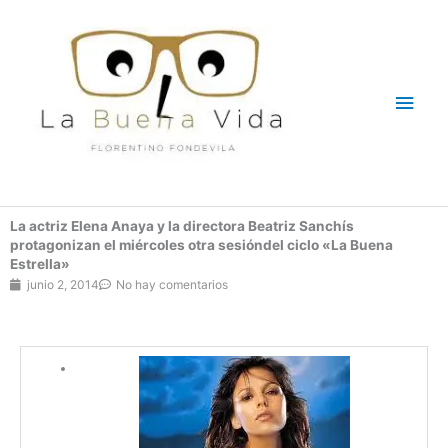
Ir
Men
al
contenido
princ
La actriz Elena Anaya y la directora Beatriz Sanchís
protagonizan el miércoles otra sesióndel ciclo «La Buena
Estrella»
junio 2, 2014
No hay comentarios