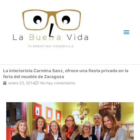
Ir
Men
al
contenido
princ
La interiorista Carmina Sanz, ofrece una fiesta privada en la
feria del mueble de Zaragoza
enero 23, 2014
No hay comentarios