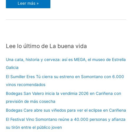
Leer más »
Lee lo último de La buena vida
C
a
Una cata, historia y cerveza: así es MEGA, el museo de Estrella
t
Galicia
e
El Sumiller Eres Tú cierra su estreno en Somontano con 6.000
g
vinos recomendados
o
r
Bodegas San Valero inicia la vendimia 2026 en Cariñena con
í
previsión de más cosecha
a
Bodegas Care abre sus viñedos para ver el eclipse en Cariñena
s
El Festival Vino Somontano reúne a 40.000 personas y afianza
su tirón entre el público joven