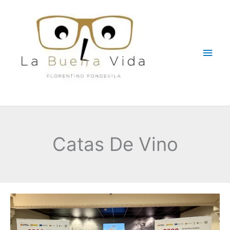
Ir
Men
al
contenido
princ
Catas De Vino