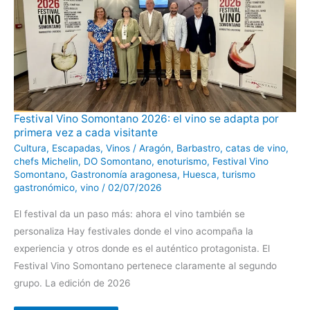
Festival
Festival Vino Somontano 2026: el vino se adapta por
Vino
primera vez a cada visitante
Somontano
2026:
Cultura
,
Escapadas
,
Vinos
/
Aragón
,
Barbastro
,
catas de vino
,
el
vino
chefs Michelin
,
DO Somontano
,
enoturismo
,
Festival Vino
se
Somontano
,
Gastronomía aragonesa
,
Huesca
,
turismo
adapta
por
gastronómico
,
vino
/
02/07/2026
primera
vez
El festival da un paso más: ahora el vino también se
a
cada
personaliza Hay festivales donde el vino acompaña la
visitante
experiencia y otros donde es el auténtico protagonista. El
Festival Vino Somontano pertenece claramente al segundo
grupo. La edición de 2026