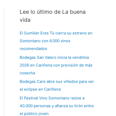
Lee lo último de La buena
C
a
vida
t
El Sumiller Eres Tú cierra su estreno en
e
Somontano con 6.000 vinos
g
recomendados
o
Bodegas San Valero inicia la vendimia
r
2026 en Cariñena con previsión de más
í
cosecha
a
s
Bodegas Care abre sus viñedos para ver
el eclipse en Cariñena
El Festival Vino Somontano reúne a
40.000 personas y afianza su tirón entre
el público joven