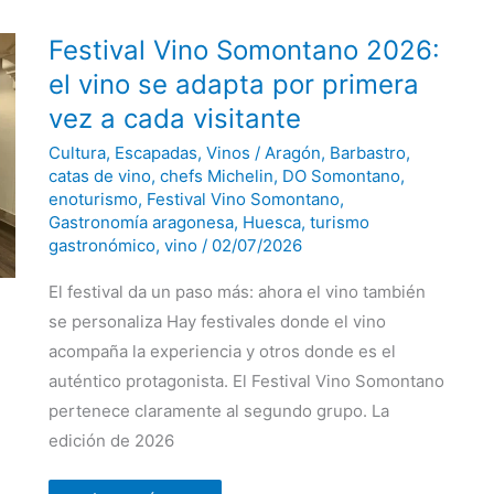
Festival
Festival Vino Somontano 2026:
Vino
Somontano
el vino se adapta por primera
2026:
el
vez a cada visitante
vino
se
Cultura
,
Escapadas
,
Vinos
/
Aragón
,
Barbastro
,
adapta
por
catas de vino
,
chefs Michelin
,
DO Somontano
,
primera
enoturismo
,
Festival Vino Somontano
,
vez
Gastronomía aragonesa
,
Huesca
,
turismo
a
cada
gastronómico
,
vino
/
02/07/2026
visitante
El festival da un paso más: ahora el vino también
se personaliza Hay festivales donde el vino
acompaña la experiencia y otros donde es el
auténtico protagonista. El Festival Vino Somontano
pertenece claramente al segundo grupo. La
edición de 2026