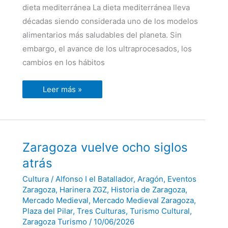
dieta mediterránea La dieta mediterránea lleva
décadas siendo considerada uno de los modelos
alimentarios más saludables del planeta. Sin
embargo, el avance de los ultraprocesados, los
cambios en los hábitos
Leer más »
Zaragoza
Zaragoza vuelve ocho siglos
vuelve
ocho
atrás
siglos
atrás
Cultura
/
Alfonso I el Batallador
,
Aragón
,
Eventos
Zaragoza
,
Harinera ZGZ
,
Historia de Zaragoza
,
Mercado Medieval
,
Mercado Medieval Zaragoza
,
Plaza del Pilar
,
Tres Culturas
,
Turismo Cultural
,
Zaragoza Turismo
/
10/06/2026