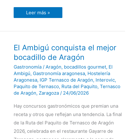
Leer más »
El
El Ambigú conquista el mejor
Ambigú
conquista
bocadillo de Aragón
el
mejor
Gastronomía
/
Aragón
,
bocadillos gourmet
,
El
bocadillo
de
Ambigú
,
Gastronomía aragonesa
,
Hostelería
Aragón
Aragonesa
,
IGP Ternasco de Aragón
,
Interovic
,
Paquito de Ternasco
,
Ruta del Paquito
,
Ternasco
de Aragón
,
Zaragoza
/
24/06/2026
Hay concursos gastronómicos que premian una
receta y otros que reflejan una tendencia. La final
de la Ruta del Paquito de Ternasco de Aragón
2026, celebrada en el restaurante Gayarre de