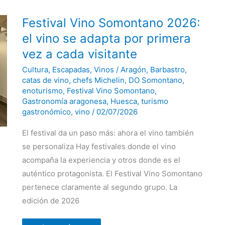
Festival
Festival Vino Somontano 2026:
Vino
Somontano
el vino se adapta por primera
2026:
el
vez a cada visitante
vino
se
Cultura
,
Escapadas
,
Vinos
/
Aragón
,
Barbastro
,
adapta
por
catas de vino
,
chefs Michelin
,
DO Somontano
,
primera
enoturismo
,
Festival Vino Somontano
,
vez
Gastronomía aragonesa
,
Huesca
,
turismo
a
cada
gastronómico
,
vino
/
02/07/2026
visitante
El festival da un paso más: ahora el vino también
se personaliza Hay festivales donde el vino
acompaña la experiencia y otros donde es el
auténtico protagonista. El Festival Vino Somontano
pertenece claramente al segundo grupo. La
edición de 2026