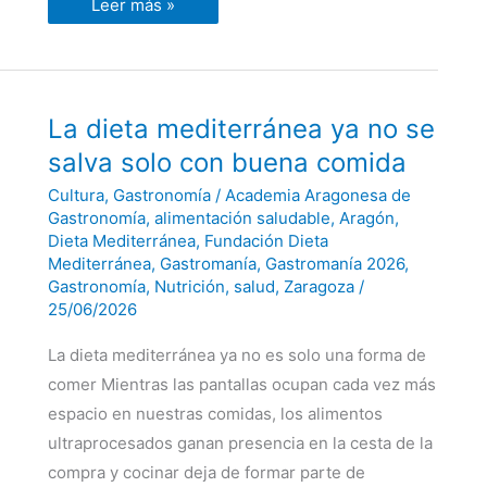
Leer más »
La
La dieta mediterránea ya no se
dieta
mediterránea
salva solo con buena comida
ya
no
Cultura
,
Gastronomía
/
Academia Aragonesa de
se
salva
Gastronomía
,
alimentación saludable
,
Aragón
,
solo
Dieta Mediterránea
,
Fundación Dieta
con
Mediterránea
,
Gastromanía
,
Gastromanía 2026
,
buena
comida
Gastronomía
,
Nutrición
,
salud
,
Zaragoza
/
25/06/2026
La dieta mediterránea ya no es solo una forma de
comer Mientras las pantallas ocupan cada vez más
espacio en nuestras comidas, los alimentos
ultraprocesados ganan presencia en la cesta de la
compra y cocinar deja de formar parte de