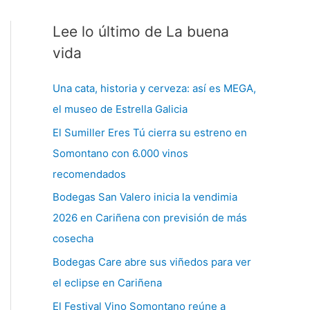
Lee lo último de La buena
C
a
vida
t
Una cata, historia y cerveza: así es MEGA,
e
el museo de Estrella Galicia
g
El Sumiller Eres Tú cierra su estreno en
o
Somontano con 6.000 vinos
r
recomendados
í
a
Bodegas San Valero inicia la vendimia
s
2026 en Cariñena con previsión de más
cosecha
Bodegas Care abre sus viñedos para ver
el eclipse en Cariñena
El Festival Vino Somontano reúne a