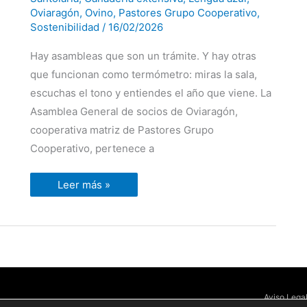
servicios
Oviaragón
,
Ovino
,
Pastores Grupo Cooperativo
,
Sostenibilidad
/
16/02/2026
Hay asambleas que son un trámite. Y hay otras
que funcionan como termómetro: miras la sala,
escuchas el tono y entiendes el año que viene. La
Asamblea General de socios de Oviaragón,
cooperativa matriz de Pastores Grupo
Cooperativo, pertenece a
Leer más »
Aviso Lega