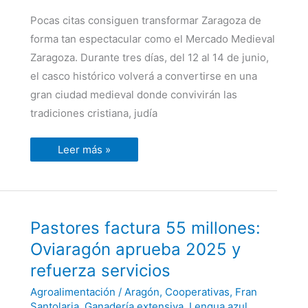
Pocas citas consiguen transformar Zaragoza de
forma tan espectacular como el Mercado Medieval
Zaragoza. Durante tres días, del 12 al 14 de junio,
el casco histórico volverá a convertirse en una
gran ciudad medieval donde convivirán las
tradiciones cristiana, judía
Leer más »
Pastores
Pastores factura 55 millones:
factura
55
Oviaragón aprueba 2025 y
millones:
Oviaragón
refuerza servicios
aprueba
2025
Agroalimentación
/
Aragón
,
Cooperativas
,
Fran
y
refuerza
Santolaria
,
Ganadería extensiva
,
Lengua azul
,