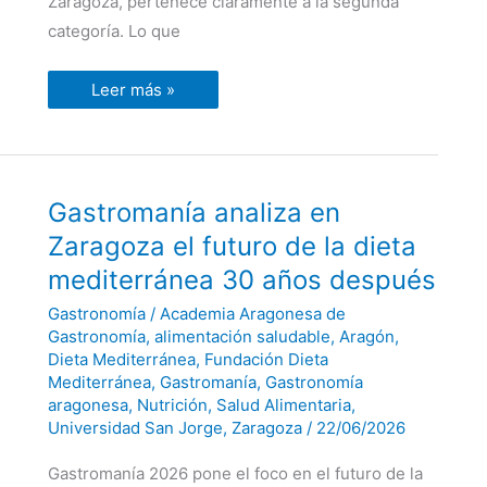
Zaragoza, pertenece claramente a la segunda
categoría. Lo que
Leer más »
Gastromanía
Gastromanía analiza en
analiza
en
Zaragoza el futuro de la dieta
Zaragoza
el
mediterránea 30 años después
futuro
de
Gastronomía
/
Academia Aragonesa de
la
dieta
Gastronomía
,
alimentación saludable
,
Aragón
,
mediterránea
Dieta Mediterránea
,
Fundación Dieta
30
Mediterránea
,
Gastromanía
,
Gastronomía
años
después
aragonesa
,
Nutrición
,
Salud Alimentaria
,
Universidad San Jorge
,
Zaragoza
/
22/06/2026
Gastromanía 2026 pone el foco en el futuro de la