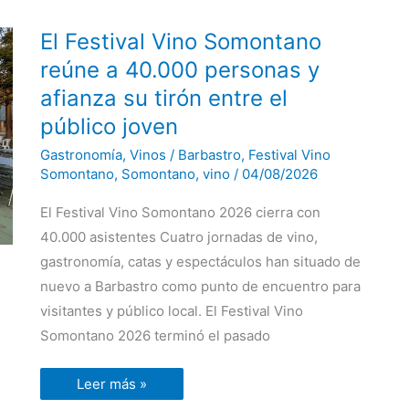
El
El Festival Vino Somontano
Festival
Vino
reúne a 40.000 personas y
Somontano
reúne
afianza su tirón entre el
a
40.000
público joven
personas
y
Gastronomía
,
Vinos
/
Barbastro
,
Festival Vino
afianza
su
Somontano
,
Somontano
,
vino
/
04/08/2026
tirón
entre
el
El Festival Vino Somontano 2026 cierra con
público
40.000 asistentes Cuatro jornadas de vino,
joven
gastronomía, catas y espectáculos han situado de
nuevo a Barbastro como punto de encuentro para
visitantes y público local. El Festival Vino
Somontano 2026 terminó el pasado
Leer más »