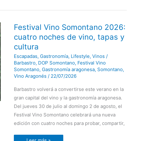
Festival
Festival Vino Somontano 2026:
Vino
Somontano
cuatro noches de vino, tapas y
2026:
cuatro
cultura
noches
de
Escapadas
,
Gastronomía
,
Lifestyle
,
Vinos
/
vino,
tapas
Barbastro
,
DOP Somontano
,
Festival Vino
y
Somontano
,
Gastronomía aragonesa
,
Somontano
,
cultura
Vino Aragonés
/
22/07/2026
Barbastro volverá a convertirse este verano en la
gran capital del vino y la gastronomía aragonesa.
Del jueves 30 de julio al domingo 2 de agosto, el
Festival Vino Somontano celebrará una nueva
edición con cuatro noches para probar, compartir,
Leer más »