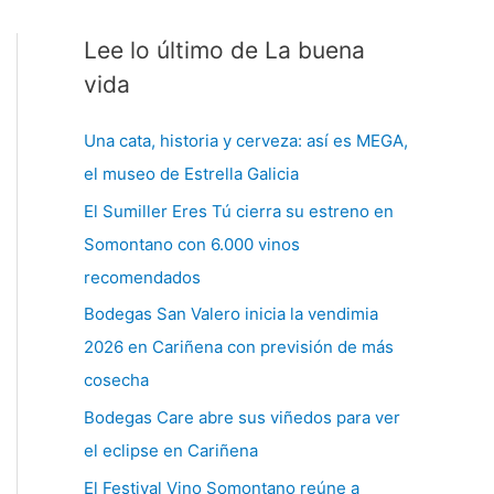
Lee lo último de La buena
C
a
vida
t
Una cata, historia y cerveza: así es MEGA,
e
el museo de Estrella Galicia
g
El Sumiller Eres Tú cierra su estreno en
o
Somontano con 6.000 vinos
r
recomendados
í
a
Bodegas San Valero inicia la vendimia
s
2026 en Cariñena con previsión de más
cosecha
Bodegas Care abre sus viñedos para ver
el eclipse en Cariñena
El Festival Vino Somontano reúne a