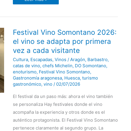
Festival
Festival Vino Somontano 2026:
Vino
Somontano
el vino se adapta por primera
2026:
el
vez a cada visitante
vino
se
Cultura
,
Escapadas
,
Vinos
/
Aragón
,
Barbastro
,
adapta
por
catas de vino
,
chefs Michelin
,
DO Somontano
,
primera
enoturismo
,
Festival Vino Somontano
,
vez
Gastronomía aragonesa
,
Huesca
,
turismo
a
cada
gastronómico
,
vino
/
02/07/2026
visitante
El festival da un paso más: ahora el vino también
se personaliza Hay festivales donde el vino
acompaña la experiencia y otros donde es el
auténtico protagonista. El Festival Vino Somontano
pertenece claramente al segundo grupo. La