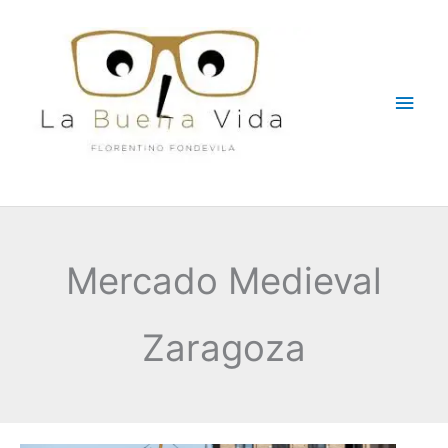
Ir
Men
al
contenido
princ
Mercado Medieval
Zaragoza