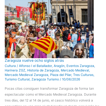
Zaragoza
Zaragoza vuelve ocho siglos atrás
vuelve
ocho
Cultura
/
Alfonso I el Batallador
,
Aragón
,
Eventos Zaragoza
,
siglos
Harinera ZGZ
,
Historia de Zaragoza
,
Mercado Medieval
,
atrás
Mercado Medieval Zaragoza
,
Plaza del Pilar
,
Tres Culturas
,
Turismo Cultural
,
Zaragoza Turismo
/
10/06/2026
Pocas citas consiguen transformar Zaragoza de forma tan
espectacular como el Mercado Medieval Zaragoza. Durante
tres días, del 12 al 14 de junio, el casco histórico volverá a