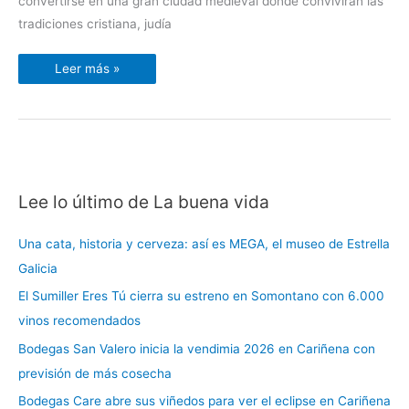
convertirse en una gran ciudad medieval donde convivirán las
tradiciones cristiana, judía
Leer más »
Lee lo último de La buena vida
C
a
Una cata, historia y cerveza: así es MEGA, el museo de Estrella
t
Galicia
e
El Sumiller Eres Tú cierra su estreno en Somontano con 6.000
g
vinos recomendados
o
r
Bodegas San Valero inicia la vendimia 2026 en Cariñena con
í
previsión de más cosecha
a
Bodegas Care abre sus viñedos para ver el eclipse en Cariñena