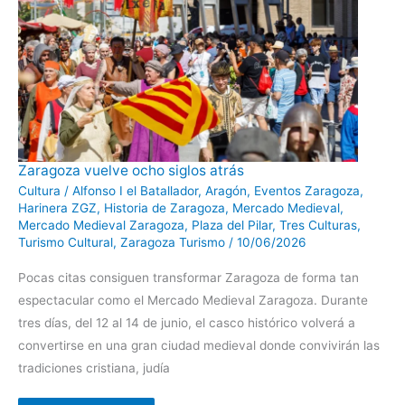
Zaragoza
Zaragoza vuelve ocho siglos atrás
vuelve
ocho
Cultura
/
Alfonso I el Batallador
,
Aragón
,
Eventos Zaragoza
,
siglos
Harinera ZGZ
,
Historia de Zaragoza
,
Mercado Medieval
,
atrás
Mercado Medieval Zaragoza
,
Plaza del Pilar
,
Tres Culturas
,
Turismo Cultural
,
Zaragoza Turismo
/
10/06/2026
Pocas citas consiguen transformar Zaragoza de forma tan
espectacular como el Mercado Medieval Zaragoza. Durante
tres días, del 12 al 14 de junio, el casco histórico volverá a
convertirse en una gran ciudad medieval donde convivirán las
tradiciones cristiana, judía