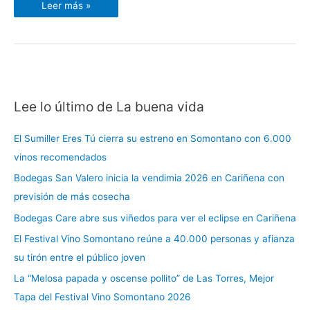
Leer más »
Lee lo último de La buena vida
C
a
El Sumiller Eres Tú cierra su estreno en Somontano con 6.000
t
vinos recomendados
e
Bodegas San Valero inicia la vendimia 2026 en Cariñena con
g
previsión de más cosecha
o
r
Bodegas Care abre sus viñedos para ver el eclipse en Cariñena
í
El Festival Vino Somontano reúne a 40.000 personas y afianza
a
su tirón entre el público joven
s
La “Melosa papada y oscense pollito” de Las Torres, Mejor
Tapa del Festival Vino Somontano 2026