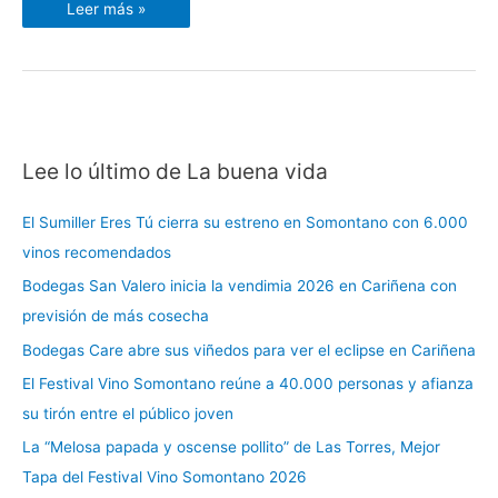
Leer más »
Lee lo último de La buena vida
C
a
El Sumiller Eres Tú cierra su estreno en Somontano con 6.000
t
vinos recomendados
e
Bodegas San Valero inicia la vendimia 2026 en Cariñena con
g
previsión de más cosecha
o
r
Bodegas Care abre sus viñedos para ver el eclipse en Cariñena
í
El Festival Vino Somontano reúne a 40.000 personas y afianza
a
su tirón entre el público joven
s
La “Melosa papada y oscense pollito” de Las Torres, Mejor
Tapa del Festival Vino Somontano 2026