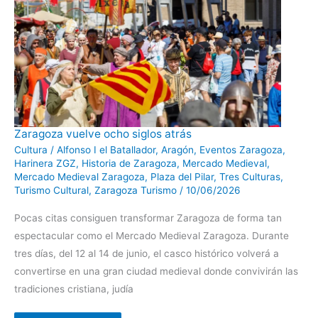
Zaragoza
Zaragoza vuelve ocho siglos atrás
vuelve
ocho
Cultura
/
Alfonso I el Batallador
,
Aragón
,
Eventos Zaragoza
,
siglos
Harinera ZGZ
,
Historia de Zaragoza
,
Mercado Medieval
,
atrás
Mercado Medieval Zaragoza
,
Plaza del Pilar
,
Tres Culturas
,
Turismo Cultural
,
Zaragoza Turismo
/
10/06/2026
Pocas citas consiguen transformar Zaragoza de forma tan
espectacular como el Mercado Medieval Zaragoza. Durante
tres días, del 12 al 14 de junio, el casco histórico volverá a
convertirse en una gran ciudad medieval donde convivirán las
tradiciones cristiana, judía