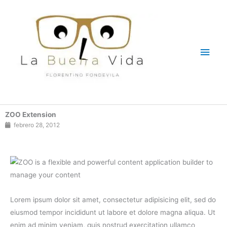
Ir
Men
al
contenido
princ
ZOO Extension
febrero 28, 2012
Lorem ipsum dolor sit amet, consectetur adipisicing elit, sed do
eiusmod tempor incididunt ut labore et dolore magna aliqua. Ut
enim ad minim veniam, quis nostrud exercitation ullamco