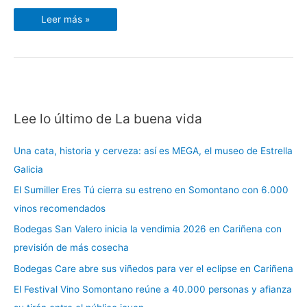
Leer más »
Lee lo último de La buena vida
C
a
Una cata, historia y cerveza: así es MEGA, el museo de Estrella
t
Galicia
e
El Sumiller Eres Tú cierra su estreno en Somontano con 6.000
g
vinos recomendados
o
r
Bodegas San Valero inicia la vendimia 2026 en Cariñena con
í
previsión de más cosecha
a
Bodegas Care abre sus viñedos para ver el eclipse en Cariñena
s
El Festival Vino Somontano reúne a 40.000 personas y afianza