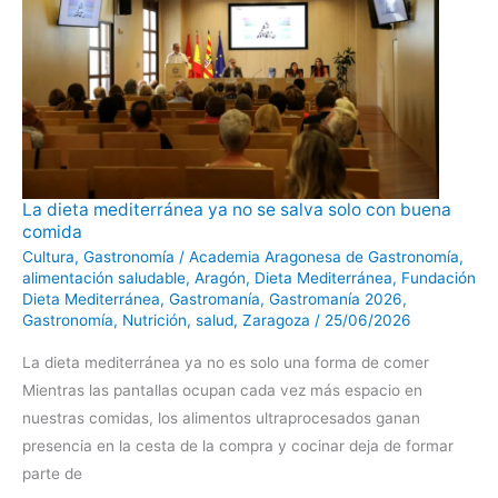
La
La dieta mediterránea ya no se salva solo con buena
dieta
comida
mediterránea
ya
Cultura
,
Gastronomía
/
Academia Aragonesa de Gastronomía
,
no
se
alimentación saludable
,
Aragón
,
Dieta Mediterránea
,
Fundación
salva
Dieta Mediterránea
,
Gastromanía
,
Gastromanía 2026
,
solo
con
Gastronomía
,
Nutrición
,
salud
,
Zaragoza
/
25/06/2026
buena
comida
La dieta mediterránea ya no es solo una forma de comer
Mientras las pantallas ocupan cada vez más espacio en
nuestras comidas, los alimentos ultraprocesados ganan
presencia en la cesta de la compra y cocinar deja de formar
parte de